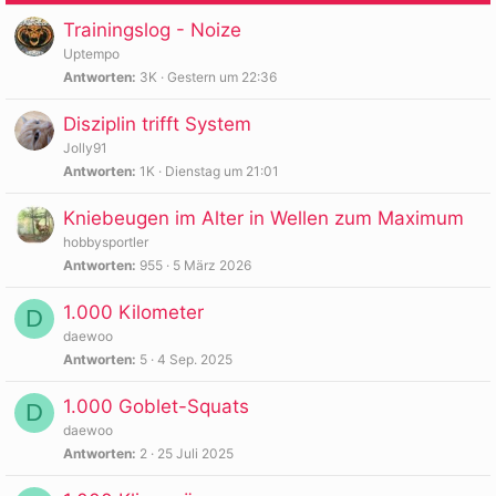
h
Trainingslog - Noize
e
Uptempo
f
Antworten
3K
Gestern um 22:36
t
e
Disziplin trifft System
t
Jolly91
Antworten
1K
Dienstag um 21:01
Kniebeugen im Alter in Wellen zum Maximum
hobbysportler
Antworten
955
5 März 2026
1.000 Kilometer
D
daewoo
Antworten
5
4 Sep. 2025
1.000 Goblet-Squats
D
daewoo
Antworten
2
25 Juli 2025