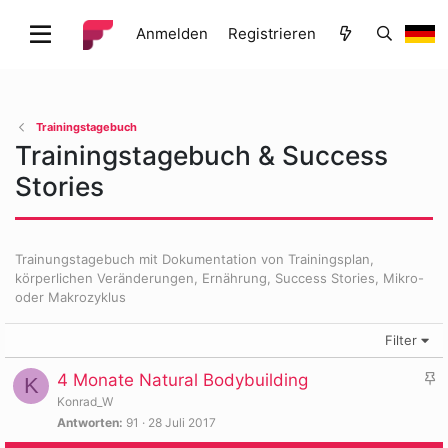
Anmelden
Registrieren
Trainingstagebuch
Trainingstagebuch & Success
Stories
Trainungstagebuch mit Dokumentation von Trainingsplan,
körperlichen Veränderungen, Ernährung, Success Stories, Mikro-
oder Makrozyklus
Filter
A
4 Monate Natural Bodybuilding
K
n
Konrad_W
g
Antworten
91
28 Juli 2017
e