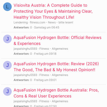
Visiovita Austria: A Complete Guide to
L
Protecting Your Eyes & Maintaining Clear,
Healthy Vision Throughout Life!
Lendening
fitness.com - News - bitte lesen!
Antworten
0
Samstag um 06:45
AquaFusion Hydrogen Bottle: Official Reviews
J
& Experiences
jaspalsinghu5593
Fitness - Allgemeines
Antworten
0
Freitag um 09:18
AquaFusion Hydrogen Bottle: Review (2026)
J
The Good, The Bad & My Honest Opinion!!
jaspalsinghu5593
Fitness - Allgemeines
Antworten
0
Freitag um 09:01
AquaFusion Hydrogen Bottle Australia: Pros,
J
Cons & Real User Experiences
jaspalsinghu5593
Fitness - Allgemeines
Antworten
0
Freitag um 07:50