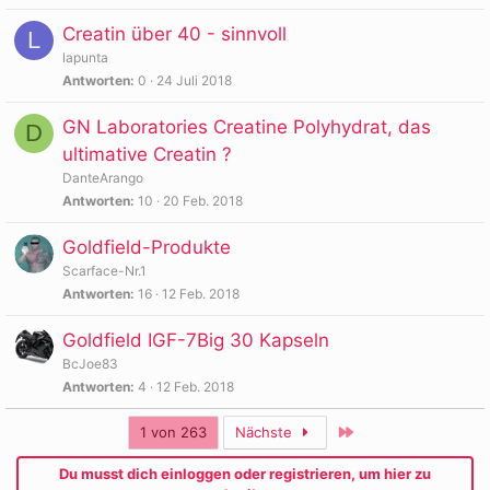
Creatin über 40 - sinnvoll
L
lapunta
Antworten
0
24 Juli 2018
GN Laboratories Creatine Polyhydrat, das
D
ultimative Creatin ?
DanteArango
Antworten
10
20 Feb. 2018
Goldfield-Produkte
Scarface-Nr.1
Antworten
16
12 Feb. 2018
Goldfield IGF-7Big 30 Kapseln
BcJoe83
Antworten
4
12 Feb. 2018
Letzte
1 von 263
Nächste
Du musst dich einloggen oder registrieren, um hier zu