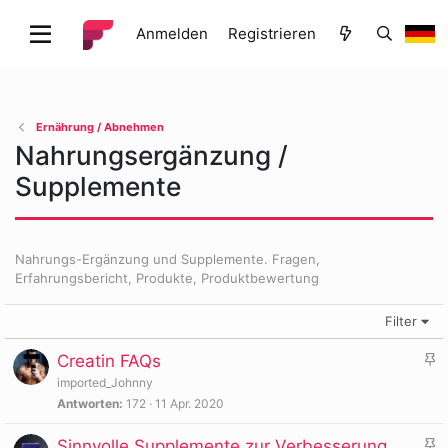
Anmelden
Registrieren
Ernährung / Abnehmen
Nahrungsergänzung /
Supplemente
Nahrungs-Ergänzung und Supplemente. Fragen,
Erfahrungsbericht, Produkte, Produktbewertung
Filter
A
Creatin FAQs
n
imported_Johnny
g
Antworten
172
11 Apr. 2020
e
A
Sinnvolle Supplemente zur Verbesserung
h