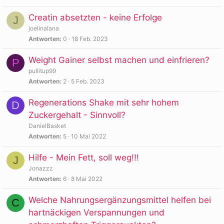
Creatin absetzten - keine Erfolge
J
joelinalana
Antworten
0
18 Feb. 2023
Weight Gainer selbst machen und einfrieren?
P
pullitup99
Antworten
2
5 Feb. 2023
Regenerations Shake mit sehr hohem
D
Zuckergehalt - Sinnvoll?
DanielBasket
Antworten
5
10 Mai 2022
Hilfe - Mein Fett, soll weg!!!
J
Jonazzz
Antworten
6
8 Mai 2022
Welche Nahrungsergänzungsmittel helfen bei
C
hartnäckigen Verspannungen und