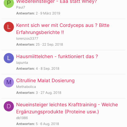
Wiedereinsteiger - Eaa statt Whey?
P
Paul7
Antworten
2
9 März 2019
Kennt sich wer mit Cordyceps aus ? Bitte
L
Erfahrungsberichte !!
lorenzos3377
Antworten
25
22 Sep. 2018
Hausmiittelchen - funktioniert das ?
L
lapunta
Antworten
4
8 Sep. 2018
Citrulline Malat Dosierung
M
Methabolica
Antworten
3
27 Aug. 2018
Neueinsteiger leichtes Krafttraining - Welche
D
Ergänzungsprodukte (Proteine usw.)
db1986
Antworten
5
6 Aug. 2018