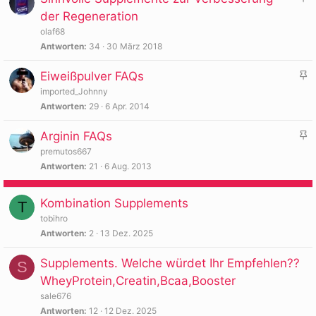
n
e
der Regeneration
g
f
olaf68
e
t
Antworten
34
30 März 2018
h
e
e
A
Eiweißpulver FAQs
t
f
n
imported_Johnny
t
g
Antworten
29
6 Apr. 2014
e
e
A
Arginin FAQs
t
h
n
e
premutos667
g
Antworten
21
6 Aug. 2013
f
e
t
h
e
Kombination Supplements
T
e
t
tobihro
f
Antworten
2
13 Dez. 2025
t
e
Supplements. Welche würdet Ihr Empfehlen??
S
t
WheyProtein,Creatin,Bcaa,Booster
sale676
Antworten
12
12 Dez. 2025