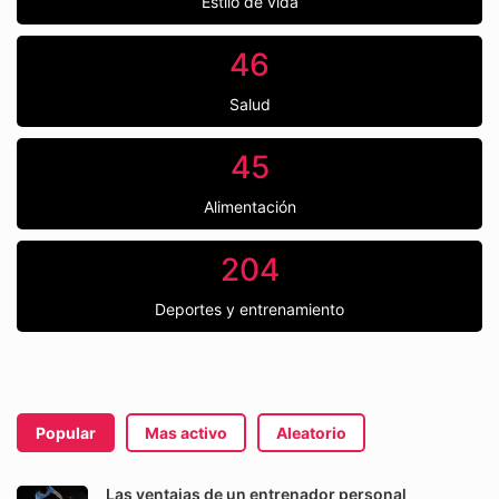
Estilo de vida
46
Salud
45
Alimentación
204
Deportes y entrenamiento
Popular
Mas activo
Aleatorio
Las ventajas de un entrenador personal