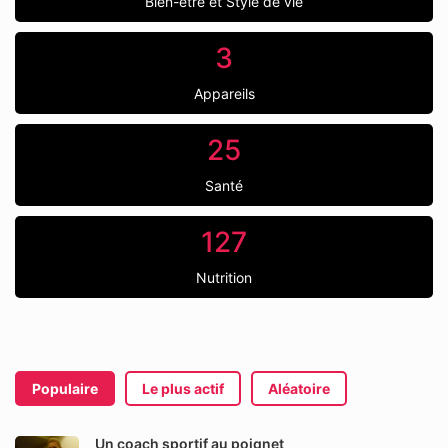
Bien-être et Style de vie
3
Appareils
25
Santé
127
Nutrition
Populaire
Le plus actif
Aléatoire
Un coach sportif au poignet