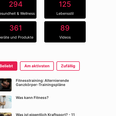
294
125
esundheit & Wellness
Lebensstil
361
89
eräte und Produkte
Videos
Beliebt
Am aktivsten
Zufällig
Fitnesstraining: Alternierende
Ganzkörper-Trainingspläne
Was kann Fitness?
Was ist eigentlich Kraftsport? - 11