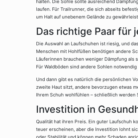
halten. Die Sohle sollte ausreichend Dämpfun
laufen. Für Trailrunner, die sich abseits befest
um Halt auf unebenem Gelände zu gewährleist
Das richtige Paar für 
Die Auswahl an Laufschuhen ist riesig, und das 
Menschen mit Hohlfüßen benötigen andere Schu
Läuferinnen brauchen weniger Dämpfung als sch
Für Waldböden sind andere Sohlen notwendig a
Und dann gibt es natürlich die persönlichen 
zweite Haut sitzt, andere bevorzugen etwas me
Ihrem Schuh wohlfühlen – schließlich werden S
Investition in Gesund
Qualität hat ihren Preis. Ein guter Laufschuh
teuer erscheinen, aber die Investition lohnt si
oder Stabilität und können mehr Schaden anric