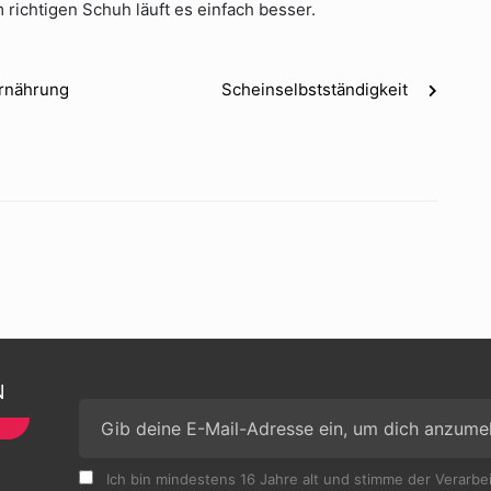
 richtigen Schuh läuft es einfach besser.
Ernährung
Scheinselbstständigkeit
N
Ich bin mindestens 16 Jahre alt und stimme der Verarb