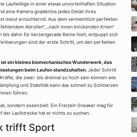
 Laufwillige in einer etwas unvorteilhaften Situation
nd eine Kamera gnadenlos jedes Detail ihres
st meist ernüchternd. Aus dem vermeintlich perfekten
„fehlendem Abrollen“, „nach innen knickenden Knien“
bis dahin für kerzengerade Beine hielt, entpuppt sich
ffenbarungen sind der erste Schritt, um den perfekten
Er ist ein kleines biomechanisches Wunderwerk, das
Belastungen beim Laufen standzuhalten.
Jeder Schritt
Kräfte, die zwei- bis dreimal so hoch sein können wie
Dämpfung und Stabilität kann das schnell zu Schmerzen
ehnen führen.
onal, sondern essenziell. Ein Freizeit-Sneaker mag für
 der Laufstrecke hat er nichts zu suchen.
trifft Sport