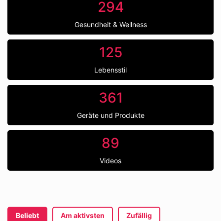
294
Gesundheit & Wellness
125
Lebensstil
361
Geräte und Produkte
89
Videos
Beliebt
Am aktivsten
Zufällig