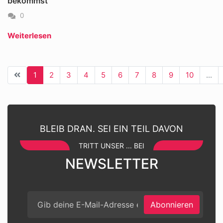
bekommst
0
Weiterlesen
1
2
3
4
5
6
7
8
9
10
...
BLEIB DRAN. SEI EIN TEIL DAVON
TRITT UNSER ... BEI
NEWSLETTER
Abonnieren