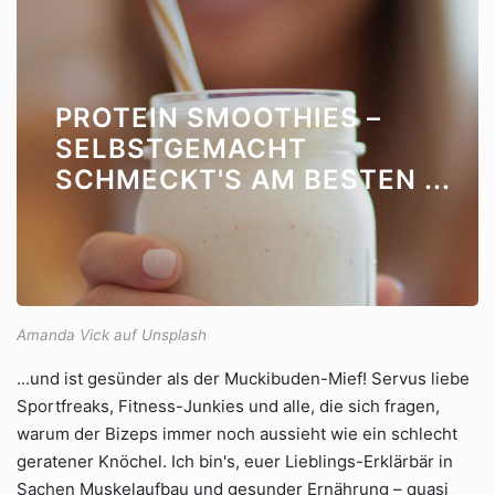
PROTEIN SMOOTHIES –
SELBSTGEMACHT
SCHMECKT'S AM BESTEN ...
Amanda Vick auf Unsplash
...und ist gesünder als der Muckibuden-Mief! Servus liebe
Sportfreaks, Fitness-Junkies und alle, die sich fragen,
warum der Bizeps immer noch aussieht wie ein schlecht
geratener Knöchel. Ich bin's, euer Lieblings-Erklärbär in
Sachen Muskelaufbau und gesunder Ernährung – quasi