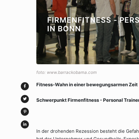
FIRMENFITNESS - PER
IN BONN
foto: www.barrackobama.com
Fitness-Wahn in einer bewegungsarmen Zeit
Schwerpunkt Firmenfitness - Personal Trainer 
In der drohenden Rezession besteht die Gefa
hat der Unternehmer und Gesundheits-Experte 