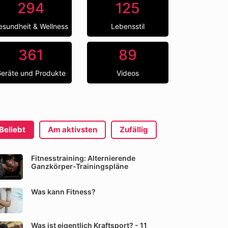
294
125
esundheit & Wellness
Lebensstil
361
89
eräte und Produkte
Videos
Beliebt
Am aktivsten
Zufällig
Fitnesstraining: Alternierende
Ganzkörper-Trainingspläne
Was kann Fitness?
Was ist eigentlich Kraftsport? - 11