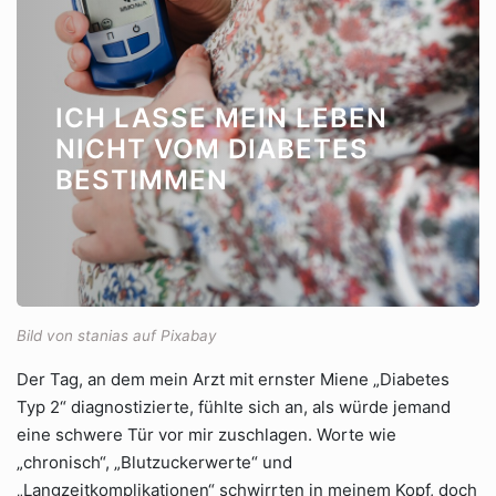
ICH LASSE MEIN LEBEN
NICHT VOM DIABETES
BESTIMMEN
Bild von stanias auf Pixabay
Der Tag, an dem mein Arzt mit ernster Miene „Diabetes
Typ 2“ diagnostizierte, fühlte sich an, als würde jemand
eine schwere Tür vor mir zuschlagen. Worte wie
„chronisch“, „Blutzuckerwerte“ und
„Langzeitkomplikationen“ schwirrten in meinem Kopf, doch