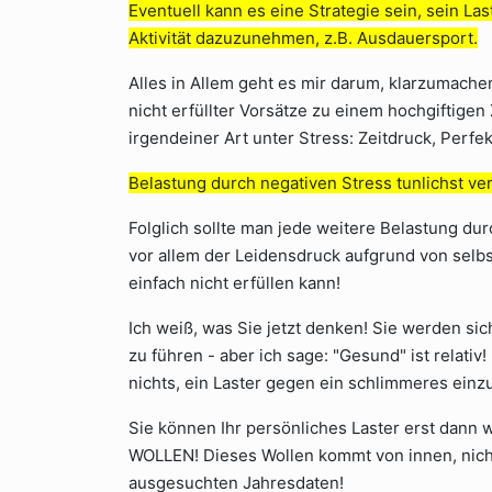
Eventuell kann es eine Strategie sein, sein La
Aktivität dazuzunehmen, z.B. Ausdauersport.
Alles in Allem geht es mir darum, klarzumach
nicht erfüllter Vorsätze zu einem hochgiftigen 
irgendeiner Art unter Stress: Zeitdruck, Perf
Belastung durch negativen Stress tunlichst ve
Folglich sollte man jede weitere Belastung du
vor allem der Leidensdruck aufgrund von selb
einfach nicht erfüllen kann!
Ich weiß, was Sie jetzt denken! Sie werden si
zu führen - aber ich sage: "Gesund" ist relativ!
nichts, ein Laster gegen ein schlimmeres einz
Sie können Ihr persönliches Laster erst dann 
WOLLEN! Dieses Wollen kommt von innen, nich
ausgesuchten Jahresdaten!