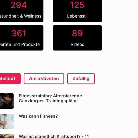
294
125
esundheit & Wellness
Lebensstil
361
89
eräte und Produkte
Videos
Beliebt
Am aktivsten
Zufällig
Fitnesstraining: Alternierende
Ganzkörper-Trainingspläne
Was kann Fitness?
Was ist eigentlich Kraftsport? - 11