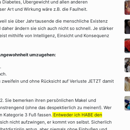
zu Diabetes, Übergewicht und allen anderen
eser Art und Wirkung wäre z.B. die Faulheit.
weil sie über Jahrtausende die menschliche Existenz
d daher ändern sie sich auch nicht so schnell. Je stärker
st mithilfe von Intelligenz, Einsicht und Konsequenz
en Angewohnheit umzugehen:
.
ach.
 zweifeln und ohne Rücksicht auf Verluste JETZT damit
 2. Sie bemerken ihren persönlichen Makel und
anstrengend (ohne das despektierlich zu meinen!). Wer
in Kategorie 3 Fuß fassen.
Entweder ich HABE den
ich nicht aufzwingen, er kommt von selbst. Sicherlich
lbstdisziplin antun, aber niemals ohne Einbußen und