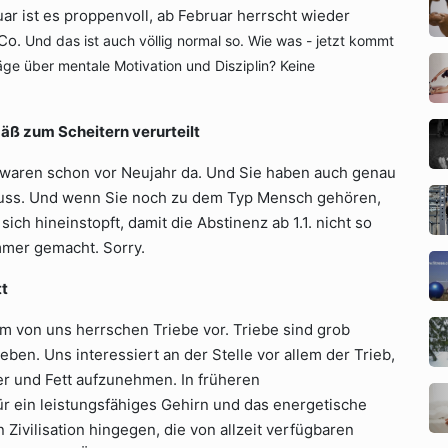
ar ist es proppenvoll, ab Februar herrscht wieder
 Co.
Und das ist auch völlig normal so. Wie was - jetzt kommt
äge über mentale Motivation und Disziplin? Keine
ß zum Scheitern verurteilt
 waren schon vor Neujahr da. Und Sie haben auch genau
muss. Und wenn Sie noch zu dem Typ Mensch gehören,
 sich hineinstopft, damit die Abstinenz ab 1.1. nicht so
immer gemacht. Sorry.
tt
dem von uns herrschen Triebe vor. Triebe sind grob
en. Uns interessiert an der Stelle vor allem der Trieb,
ker und Fett aufzunehmen. In früheren
r ein leistungsfähiges Gehirn und das energetische
Zivilisation hingegen, die von allzeit verfügbaren