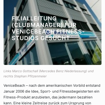
FILIALLEITUNG
(CLUBMANAGER) FÜR
VENICEBEACH FITNESS-
STUDIOS GESUCHT
Links Marco Gottschall (Mercedes Benz Niederlassung) und
rechts Stephan Pfitzenmeier
VeniceBeach – nach dem amerikanischen Vorbild entstand
Januar 2006 die Idee, Sport- und Fitnessbegeisterten ein
Fitness-Produkt anzubieten, das jedermann bezahlen
kann. Eine kleine Zeitreise zurück zum Ursprung von