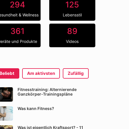
294
125
esundheit & Wellness
Lebensstil
361
89
eräte und Produkte
Videos
Beliebt
Am aktivsten
Zufällig
Fitnesstraining: Alternierende
Ganzkörper-Trainingspläne
Was kann Fitness?
Was ist eigentlich Kraftsport? - 11