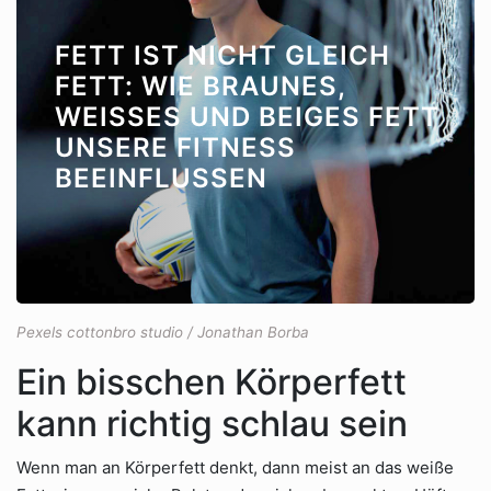
FETT IST NICHT GLEICH
FETT: WIE BRAUNES,
WEISSES UND BEIGES FETT U
NSERE FITNESS B
EEINFLUSSEN
Pexels cottonbro studio / Jonathan Borba
Ein bisschen Körperfett
kann richtig schlau sein
Wenn man an Körperfett denkt, dann meist an das weiße