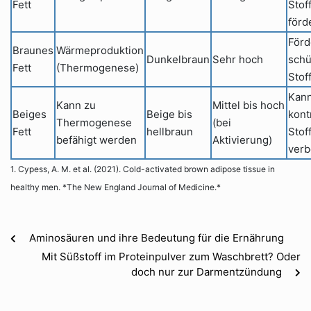
Fett
Stof
förd
Förd
Braunes
Wärmeproduktion
Dunkelbraun
Sehr hoch
schü
Fett
(Thermogenese)
Stof
Kann
Kann zu
Mittel bis hoch
Beiges
Beige bis
kont
Thermogenese
(bei
Fett
hellbraun
Stof
befähigt werden
Aktivierung)
verb
1. Cypess, A. M. et al. (2021). Cold-activated brown adipose tissue in
healthy men. *The New England Journal of Medicine.*
Aminosäuren und ihre Bedeutung für die Ernährung
Mit Süßstoff im Proteinpulver zum Waschbrett? Oder
doch nur zur Darmentzündung