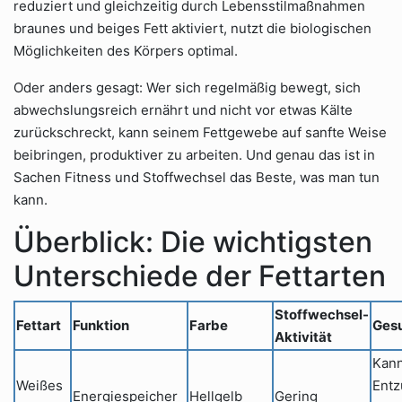
reduziert und gleichzeitig durch Lebensstilmaßnahmen
braunes und beiges Fett aktiviert, nutzt die biologischen
Möglichkeiten des Körpers optimal.
Oder anders gesagt: Wer sich regelmäßig bewegt, sich
abwechslungsreich ernährt und nicht vor etwas Kälte
zurückschreckt, kann seinem Fettgewebe auf sanfte Weise
beibringen, produktiver zu arbeiten. Und genau das ist in
Sachen Fitness und Stoffwechsel das Beste, was man tun
kann.
Überblick: Die wichtigsten
Unterschiede der Fettarten
Stoffwechsel-
Fettart
Funktion
Farbe
Gesu
Aktivität
Kann
Weißes
Ent
Energiespeicher
Hellgelb
Gering