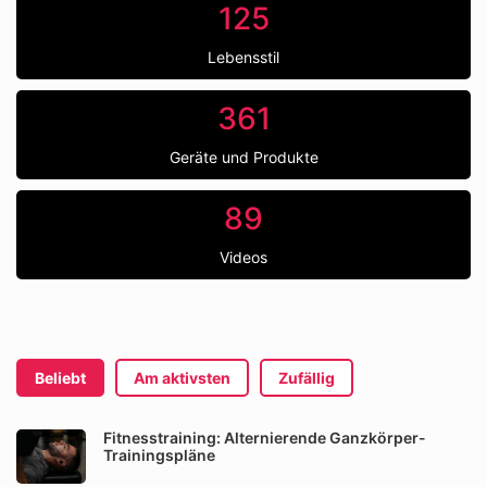
125
Lebensstil
361
Geräte und Produkte
89
Videos
Beliebt
Am aktivsten
Zufällig
Fitnesstraining: Alternierende Ganzkörper-
Trainingspläne