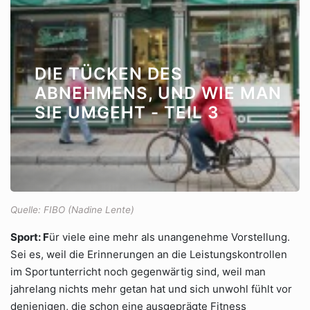
DIE TÜCKEN DES
ABNEHMENS, UND WIE MAN
SIE UMGEHT - TEIL 3
Quelle: FIBO (Nadine Lente)
Sport: F
ür viele eine mehr als unangenehme Vorstellung.
Sei es, weil die Erinnerungen an die Leistungskontrollen
im Sportunterricht noch gegenwärtig sind, weil man
jahrelang nichts mehr getan hat und sich unwohl fühlt vor
denjenigen, die schon eine ausgeprägte Fitness