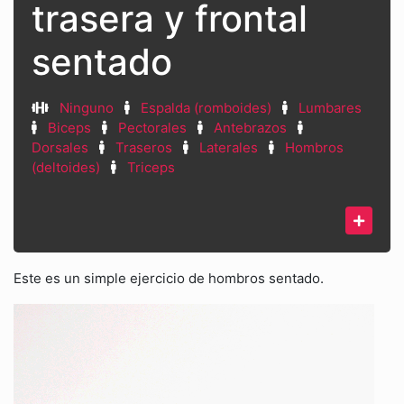
trasera y frontal
sentado
Ninguno
Espalda (romboides)
Lumbares
Biceps
Pectorales
Antebrazos
Dorsales
Traseros
Laterales
Hombros
(deltoides)
Triceps
Este es un simple ejercicio de hombros sentado.