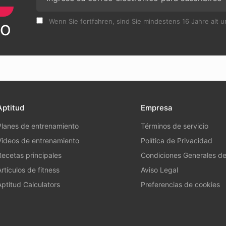
Wenn Sie fortfahren, sind Sie mindestens 16 Jahre alt 
VO
Aptitud
Empresa
Planes de entrenamiento
Términos de servicio
Videos de entrenamiento
Política de Privacidad
Recetas principales
Condiciones Generales d
Artículos de fitness
Aviso Legal
Aptitud Calculators
Preferencias de cookies