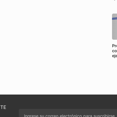
Pr
co
ej
RTE