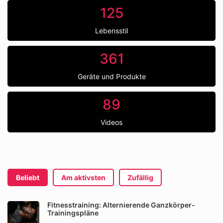
125
Lebensstil
361
Geräte und Produkte
89
Videos
Beliebt
Am aktivsten
Zufällig
Fitnesstraining: Alternierende Ganzkörper-
Trainingspläne