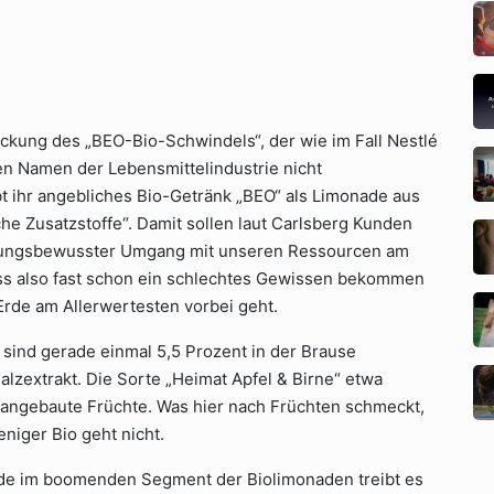
ckung des „BEO-Bio-Schwindels“, der wie im Fall Nestlé
en Namen der Lebensmittelindustrie nicht
t ihr angebliches Bio-Getränk „BEO“ als Limonade aus
iche Zusatzstoffe“. Damit sollen laut Carlsberg Kunden
tungsbewusster Umgang mit unseren Ressourcen am
uss also fast schon ein schlechtes Gewissen bekommen
Erde am Allerwertesten vorbei geht.
, sind gerade einmal 5,5 Prozent in der Brause
alzextrakt. Die Sorte „Heimat Apfel & Birne“ etwa
l angebaute Früchte. Was hier nach Früchten schmeckt,
eniger Bio geht nicht.
rade im boomenden Segment der Biolimonaden treibt es