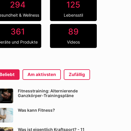
294
125
esundheit & Wellness
Lebensstil
361
89
eräte und Produkte
Videos
Beliebt
Am aktivsten
Zufällig
Fitnesstraining: Alternierende
Ganzkörper-Trainingspläne
Was kann Fitness?
Was ist eigentlich Kraftsport? - 11