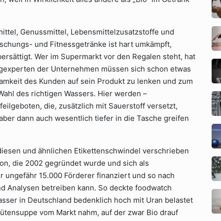
mittel, Genussmittel, Lebensmittelzusatzstoffe und
ischungs- und Fitnessgetränke ist hart umkämpft,
bersättigt. Wer im Supermarkt vor den Regalen steht, hat
tingexperten der Unternehmen müssen sich schon etwas
amkeit des Kunden auf sein Produkt zu lenken und zum
Wahl des richtigen Wassers. Hier werden –
eilgeboten, die, zusätzlich mit Sauerstoff versetzt,
aber dann auch wesentlich tiefer in die Tasche greifen
diesen und ähnlichen Etikettenschwindel verschrieben
ion, die 2002 gegründet wurde und sich als
r ungefähr 15.000 Förderer finanziert und so nach
 Analysen betreiben kann. So deckte foodwatch
asser in Deutschland bedenklich hoch mit Uran belastet
-Tütensuppe vom Markt nahm, auf der zwar Bio drauf