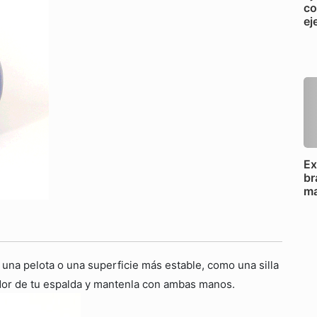
co
ej
Ex
br
ma
una pelota o una superficie más estable, como una silla
edor de tu espalda y mantenla con ambas manos.