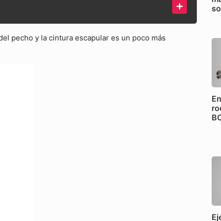
so
del pecho y la cintura escapular es un poco más
En
ro
B
Ej