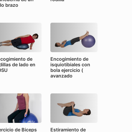
lo brazo
cogimiento de
Encogimiento de
dillas de lado en
isquiotibiales con
OSU
bola ejercicio (
avanzado
ercicio de Biceps
Estiramiento de