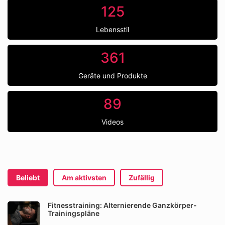
125
Lebensstil
361
Geräte und Produkte
89
Videos
Beliebt
Am aktivsten
Zufällig
Fitnesstraining: Alternierende Ganzkörper-
Trainingspläne