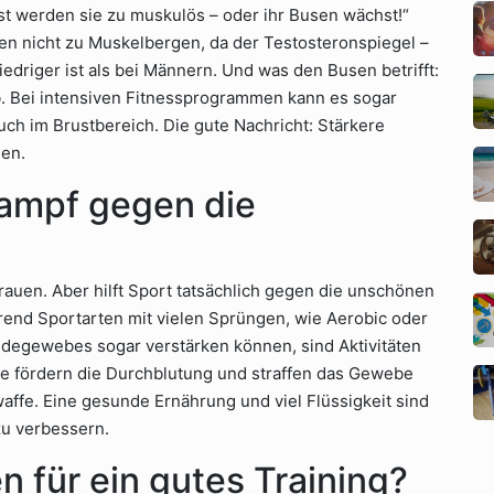
nst werden sie zu muskulös – oder ihr Busen wächst!“
auen nicht zu Muskelbergen, da der Testosteronspiegel –
edriger ist als bei Männern. Und was den Busen betrifft:
b. Bei intensiven Fitnessprogrammen kann es sogar
uch im Brustbereich. Die gute Nachricht: Stärkere
hen.
Kampf gegen die
 Frauen. Aber hilft Sport tatsächlich gegen die unschönen
rend Sportarten mit vielen Sprüngen, wie Aerobic oder
indegewebes sogar verstärken können, sind Aktivitäten
ie fördern die Durchblutung und straffen das Gewebe
rwaffe. Eine gesunde Ernährung und viel Flüssigkeit sind
zu verbessern.
n für ein gutes Training?