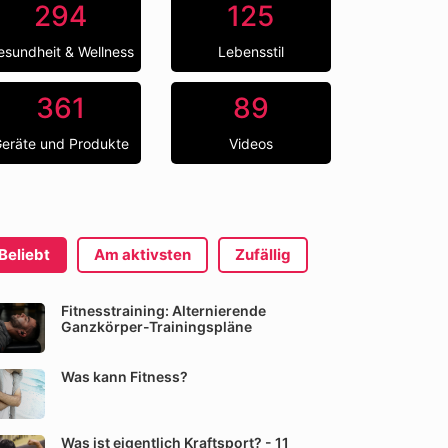
294
125
esundheit & Wellness
Lebensstil
361
89
eräte und Produkte
Videos
Beliebt
Am aktivsten
Zufällig
Fitnesstraining: Alternierende
Ganzkörper-Trainingspläne
Was kann Fitness?
Was ist eigentlich Kraftsport? - 11