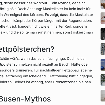
 desto besser das Workout“ – ein Mythos, der sich
ckig hält. Doch Achtung: Muskelkater ist kein Indiz für
in Warnsignal des Körpers. Es zeigt, dass die Muskulatur
machen, kämpft der Körper länger mit der Regeneration.
fektiv ist, handelt nicht wie ein harter Kerl, sondern
le – und die sollte man ernst nehmen, sonst riskiert man
ettpölsterchen?
 Schön wär's, wenn das so einfach ginge. Doch leider
tpolster schmelzen nicht gezielt an Bauch, Hüfte oder
sonders trainieren. Für nachhaltigen Fettabbau ist eine
ertraining entscheidend. Krafttraining hilft hingegen,
finieren. Beides ist wichtig, aber Problemzonen bleiben
.
r Busen-Mythos