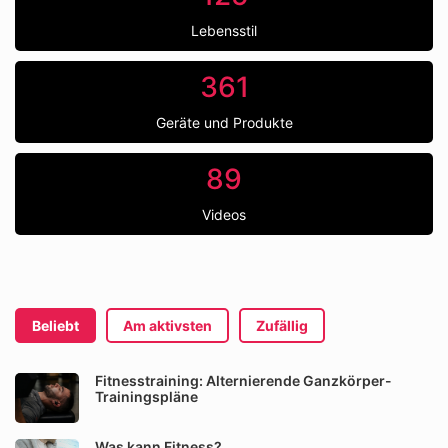
Lebensstil
361
Geräte und Produkte
89
Videos
Beliebt
Am aktivsten
Zufällig
Fitnesstraining: Alternierende Ganzkörper-
Trainingspläne
Was kann Fitness?