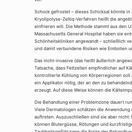
Schock gefrostet – dieses Schicksal könnte in
Kryolipolyse-Zeltiq-Verfahren heißt die ange
einfrieren will. Die Methode stammt aus den U
Massachusetts General Hospital haben sie entw
Schönheitskliniken angewandt – schließlich v
und damit verbundene Risiken wie Embolien 
Das nicht-invasive (das heißt äußerlich angewa
Tatsache, dass Fettzellen empfindlicher auf K
kontrollierte Kühlung von Körperregionen soll
ein Applikator nötig, der an den zu behandel
erzeugt. Auf diese Weise können die Kälteimpu
Die Behandlung einer Problemzone dauert rund
Viele Dermatologen schätzen die Anwendung a
auftreten. Auszuschließen sind sie aber nicht
können Blutergüsse, Rötungen und kurzfristi
Taubheitsgefühl kann die Folge der Behandlun