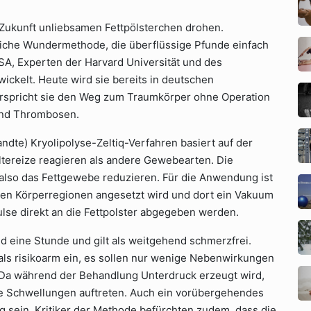
 Zukunft unliebsamen Fettpölsterchen drohen.
bliche Wundermethode, die überflüssige Pfunde einfach
SA, Experten der Harvard Universität und des
ickelt. Heute wird sie bereits in deutschen
erspricht sie den Weg zum Traumkörper ohne Operation
und Thrombosen.
ndte) Kryolipolyse-Zeltiq-Verfahren basiert auf der
ältereize reagieren als andere Gewebearten. Die
 also das Fettgewebe reduzieren. Für die Anwendung ist
nden Körperregionen angesetzt wird und dort ein Vakuum
lse direkt an die Fettpolster abgegeben werden.
 eine Stunde und gilt als weitgehend schmerzfrei.
ls risikoarm ein, es sollen nur wenige Nebenwirkungen
: Da während der Behandlung Unterdruck erzeugt wird,
ge Schwellungen auftreten. Auch ein vorübergehendes
g sein. Kritiker der Methode befürchten zudem, dass die