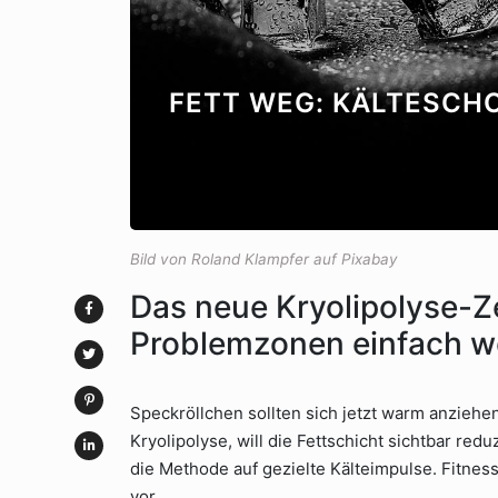
FETT WEG: KÄLTESCHO
Bild von Roland Klampfer auf Pixabay
Das neue Kryolipolyse-Ze
Problemzonen einfach w
Speckröllchen sollten sich jetzt warm anzieh
Kryolipolyse, will die Fettschicht sichtbar red
die Methode auf gezielte Kälteimpulse. Fitness
vor.