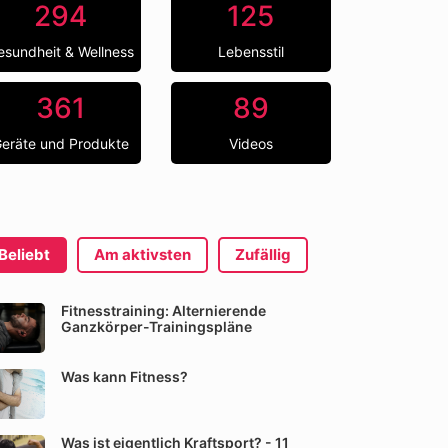
294
125
esundheit & Wellness
Lebensstil
361
89
eräte und Produkte
Videos
Beliebt
Am aktivsten
Zufällig
Fitnesstraining: Alternierende
Ganzkörper-Trainingspläne
Was kann Fitness?
Was ist eigentlich Kraftsport? - 11