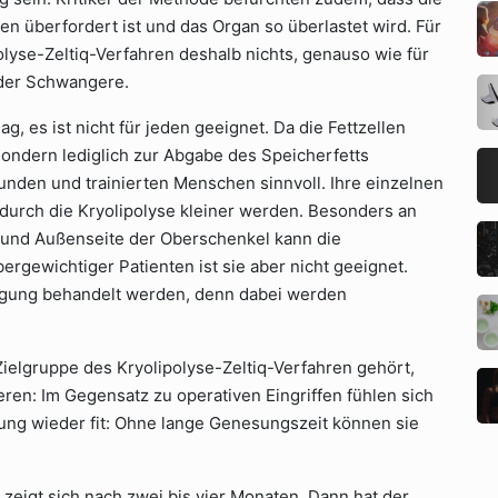
n überfordert ist und das Organ so überlastet wird. Für
lyse-Zeltiq-Verfahren deshalb nichts, genauso wie für
oder Schwangere.
g, es ist nicht für jeden geeignet. Da die Fettzellen
sondern lediglich zur Abgabe des Speicherfetts
sunden und trainierten Menschen sinnvoll. Ihre einzelnen
durch die Kryolipolyse kleiner werden. Besonders an
und Außenseite der Oberschenkel kann die
ergewichtiger Patienten ist sie aber nicht geeignet.
ugung behandelt werden, denn dabei werden
ielgruppe des Kryolipolyse-Zeltiq-Verfahren gehört,
ren: Im Gegensatz zu operativen Eingriffen fühlen sich
lung wieder fit: Ohne lange Genesungszeit können sie
 zeigt sich nach zwei bis vier Monaten. Dann hat der