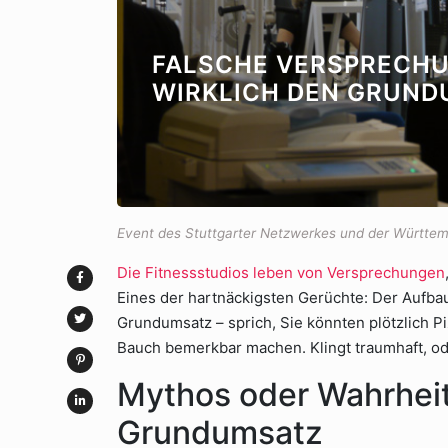
FALSCHE VERSPRECH
WIRKLICH DEN GRUND
Event des Stuttgarter Netzwerkes und der Württe
Die Fitnessstudios leben von Versprechungen
Eines der hartnäckigsten Gerüchte: Der Aufb
Grundumsatz – sprich, Sie könnten plötzlich Pi
Bauch bemerkbar machen. Klingt traumhaft, oder
Mythos oder Wahrhei
Grundumsatz