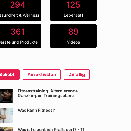
294
125
esundheit & Wellness
Lebensstil
361
89
eräte und Produkte
Videos
Beliebt
Am aktivsten
Zufällig
Fitnesstraining: Alternierende
Ganzkörper-Trainingspläne
Was kann Fitness?
Was ist eigentlich Kraftsport? - 11