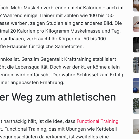
infach: Mehr Muskeln verbrennen mehr Kalorien – auch im
 Während einige Trainer mit Zahlen wie 100 bis 150
sse werben, zeigen Studien ein ganz anderes Bild. Die
aximal 20 Kalorien pro Kilogramm Muskelmasse und Tag.
 aufbauen, verbraucht Ihr Körper nur 50 bis 100
fte Erlaubnis für tägliche Sahnetorten.
nlos ist. Ganz im Gegenteil: Krafttraining stabilisiert
ht die Lebensqualität. Doch wer denkt, er könne allein
nnen, wird enttäuscht. Der wahre Schlüssel zum Erfolg
 einer angepassten Ernährung.
Der Weg zum athletischen
 hartnäckig hält, ist die Idee, dass
Functional Training
. Functional Training, das mit Übungen wie Kettlebell
wegungsabläufen daherkommt, ist zweifellos eine