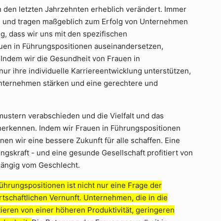
 in den letzten Jahrzehnten erheblich verändert. Immer
 und tragen maßgeblich zum Erfolg von Unternehmen
g, dass wir uns mit den spezifischen
en in Führungspositionen auseinandersetzen,
 Indem wir die Gesundheit von Frauen in
ur ihre individuelle Karriereentwicklung unterstützen,
nternehmen stärken und eine gerechtere und
kmustern verabschieden und die Vielfalt und das
nerkennen. Indem wir Frauen in Führungspositionen
en wir eine bessere Zukunft für alle schaffen. Eine
ngskraft - und eine gesunde Gesellschaft profitiert von
hängig vom Geschlecht.
hrungspositionen ist nicht nur eine Frage der
rtschaftlichen Vernunft. Unternehmen, die in die
itieren von einer höheren Produktivität, geringeren