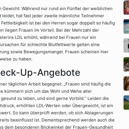
m Gewicht: Während nur rund ein Fünftel der weiblichen
eidet, hat fast jeder zweite männliche Teilnehmer
Fettleibigkeit ist bei den Herren sogar doppelt so häufig
n liegen Frauen im Vorteil. Bei der Mehrzahl der
sterins LDL erhöht, während bei Frauen nur ein
tursachen für schlechte Blutfettwerte gelten eine
hrung sowie Bewegungsmangel. Frauen scheinen hier
weise zu haben.
Check-Up-Angebote
iner täglichen Arbeit begegnet: „Frauen sind häufig die
 Sie kümmern sich um das Wohl und Wehe aller
 gesund zu leben, und sind gerne Vorbild.“ Leiden die
hdruck, erhöhten LDL-Werten oder Übergewicht, ist ein
wert. So kann überprüft werden, ob sich Ablagerungen
reits beeinflusst ist. Dementsprechend werden auch die
aus dem besonderen Blickwinkel der Frauen-Gesundheit