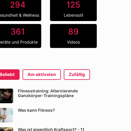
294
125
esundheit & Wellness
Lebensstil
361
89
eräte und Produkte
Videos
Beliebt
Am aktivsten
Zufällig
Fitnesstraining: Alternierende
Ganzkörper-Trainingspläne
Was kann Fitness?
Was ist eigentlich Kraftsport? - 11