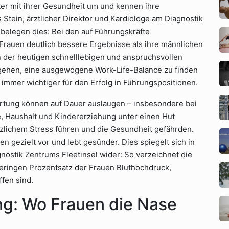
er mit ihrer Gesundheit um und kennen ihre
s Stein, ärztlicher Direktor und Kardiologe am Diagnostik
belegen dies: Bei den auf Führungskräfte
rauen deutlich bessere Ergebnisse als ihre männlichen
in der heutigen schnelllebigen und anspruchsvollen
ugehen, eine ausgewogene Work-Life-Balance zu finden
 immer wichtiger für den Erfolg in Führungspositionen.
rtung können auf Dauer auslaugen – insbesondere bei
e, Haushalt und Kindererziehung unter einen Hut
zlichem Stress führen und die Gesundheit gefährden.
 gezielt vor und lebt gesünder. Dies spiegelt sich in
nostik Zentrums Fleetinsel wider: So verzeichnet die
geringen Prozentsatz der Frauen Bluthochdruck,
fen sind.
g: Wo Frauen die Nase