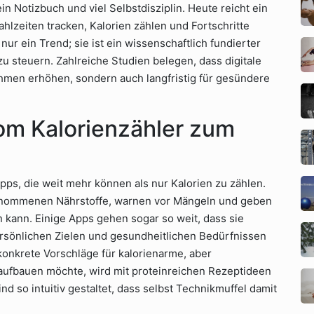
ein Notizbuch und viel Selbstdisziplin. Heute reicht ein
hlzeiten tracken, Kalorien zählen und Fortschritte
ur ein Trend; sie ist ein wissenschaftlich fundierter
 steuern. Zahlreiche Studien belegen, dass digitale
hmen erhöhen, sondern auch langfristig für gesündere
Vom Kalorienzähler zum
pps, die weit mehr können als nur Kalorien zu zählen.
nommenen Nährstoffe, warnen vor Mängeln und geben
 kann. Einige Apps gehen sogar so weit, dass sie
ersönlichen Zielen und gesundheitlichen Bedürfnissen
konkrete Vorschläge für kalorienarme, aber
aufbauen möchte, wird mit proteinreichen Rezeptideen
nd so intuitiv gestaltet, dass selbst Technikmuffel damit