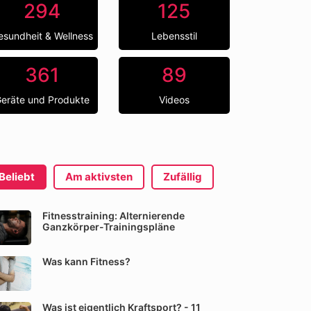
294
125
esundheit & Wellness
Lebensstil
361
89
eräte und Produkte
Videos
Beliebt
Am aktivsten
Zufällig
Fitnesstraining: Alternierende
Ganzkörper-Trainingspläne
Was kann Fitness?
Was ist eigentlich Kraftsport? - 11