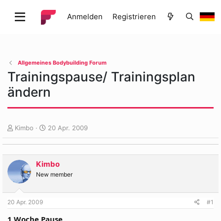
Anmelden
Registrieren
Allgemeines Bodybuilding Forum
Trainingspause/ Trainingsplan
ändern
E
E
Kimbo
20 Apr. 2009
r
r
s
s
t
t
Kimbo
e
e
l
l
New member
l
l
e
t
20 Apr. 2009
#1
r
a
m
1 Woche Pause