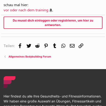
schau mal hier:
vor oder nach dem training
.
Du musst dich einloggen oder registrieren, um hier zu
antworten.
Facebook
Twitter
Reddit
Pinterest
Tumblr
WhatsApp
E-Mail
Link
Teilen:
Allgemeines Bodybuilding Forum
Hier findest du alle Ihre Gesundheits- und Fitnessinformationen.
Wir haben eine große Auswahl an Übungen, Fitnessartikeln und