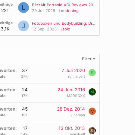
eiträge
BlizzAir Portable AC: Reviews 2026 Honest Analysis, Specifications & Buying Guide
L
221
29 Juli 2026
Lendening
eiträge
Fotoboxen und Bodybuilding: Die Kunst, den Fortschritt festzuhalten
J
3,1K
12 Sep. 2023
Jablo
Filter
worten
37
7 Juli 2020
R
ufe
27K
ruhr.albert
worten
24
24 Juni 2016
M
ufe
17K
MARSOXX
worten
45
28 Dez. 2014
V
ufe
19K
viceman
worten
17
13 Okt. 2013
ufe
14K
marshalll