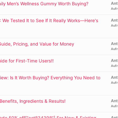
Ant
Daily Men’s Wellness Gummy Worth Buying?
Aufr
Ant
We Tested It to See If It Really Works—Here's
Aufr
Ant
uide, Pricing, and Value for Money
Aufr
Ant
de for First-Time Users!!
Aufr
Ant
ew: Is It Worth Buying? Everything You Need to
Aufr
Ant
enefits, Ingredients & Results!
Aufr
Ant
Code 50% off["act834398"] For New & Existing