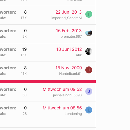
worten
8
22 Juni 2013
I
ufe
17K
imported_SandraM
worten
0
16 Feb. 2013
ufe
5K
premutos667
worten
19
18 Juni 2012
ufe
15K
Aliz
worten
8
18 Nov. 2009
H
ufe
11K
Hantelbank91
worten
0
Mittwoch um 09:52
J
ufe
50
jaspalsinghu5593
worten
0
Mittwoch um 08:56
L
ufe
28
Lendening