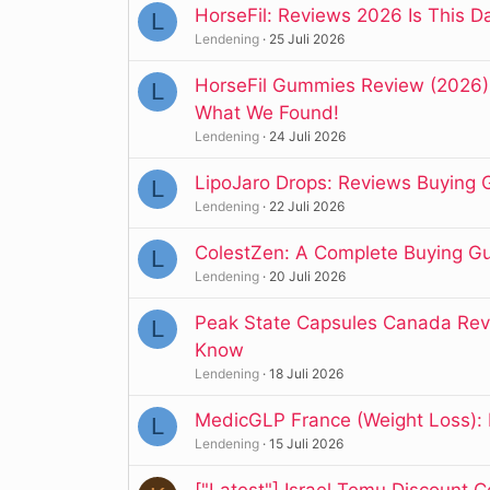
HorseFil: Reviews 2026 Is This 
L
Lendening
25 Juli 2026
HorseFil Gummies Review (2026): 
L
What We Found!
Lendening
24 Juli 2026
LipoJaro Drops: Reviews Buying G
L
Lendening
22 Juli 2026
ColestZen: A Complete Buying Gui
L
Lendening
20 Juli 2026
Peak State Capsules Canada Revi
L
Know
Lendening
18 Juli 2026
MedicGLP France (Weight Loss): B
L
Lendening
15 Juli 2026
["Latest"] Israel Temu Discount 