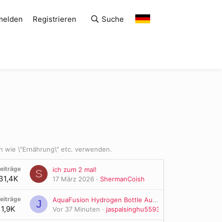
melden
Registrieren
Suche
en wie \"Ernährung\" etc. verwenden.
eiträge
ich zum 2 mal!
S
31,4K
17 März 2026
ShermanCoish
eiträge
AquaFusion Hydrogen Bottle Australia: Reviews Customer Results & Expert Insights
J
1,9K
Vor 37 Minuten
jaspalsinghu5593