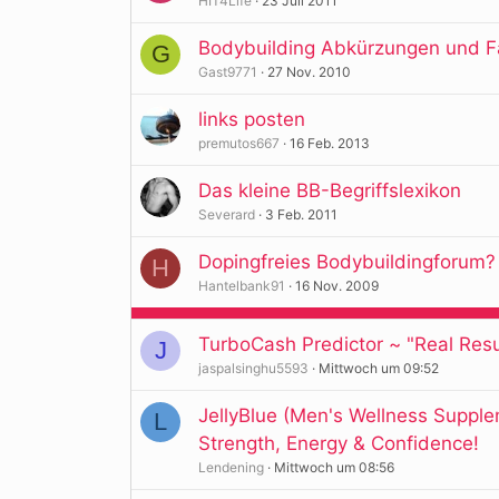
HIT4Life
23 Juli 2011
Bodybuilding Abkürzungen und F
G
Gast9771
27 Nov. 2010
links posten
premutos667
16 Feb. 2013
Das kleine BB-Begriffslexikon
Severard
3 Feb. 2011
Dopingfreies Bodybuildingforum?
H
Hantelbank91
16 Nov. 2009
TurboCash Predictor ~ "Real Resul
J
jaspalsinghu5593
Mittwoch um 09:52
JellyBlue (Men's Wellness Supplem
L
Strength, Energy & Confidence!
Lendening
Mittwoch um 08:56