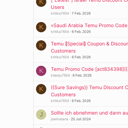
K
Users
kritika7654
7 Feb. 2026
»Saudi Arabia Temu Promo Code 
K
kritika7654
6 Feb. 2026
Temu ⟬Special⟭ Coupon & Discount
K
Customers
kritika7654
6 Feb. 2026
Temu Promo Code [act834398]{{40
K
kdanju7654
6 Feb. 2026
({Sure Savings}) Temu Discount C
K
Customers
kritika7654
6 Feb. 2026
Sollte ich abnehmen und dann a
J
joelinalana
25 Juli 2024