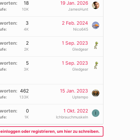
worten
18
19 Jan. 2026
ufe
10K
JamesHunt
worten
3
2 Feb. 2024
ufe
4K
Nico645
worten
2
1 Sep. 2023
ufe
2K
Gledgear
worten
5
1 Sep. 2023
ufe
3K
Gledgear
worten
462
15 Jan. 2023
ufe
133K
Uptempo
worten
0
1 Okt. 2022
I
ufe
1K
Ichbrauchmuskeln
einloggen oder registrieren, um hier zu schreiben.