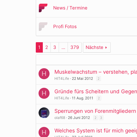
News / Termine
Profi Fotos
1
2
3
…
379
Nächste
Muskelwachstum – verstehen, pl
H
HIT4Life
22 Mai 2012
2
Gründe fürs Scheitern und Geg
H
HIT4Life
11 Aug. 2011
2
Sperrungen von Forenmitgliedern
olaf68
26 Juni 2012
2
3
Welches System ist für mich geei
H