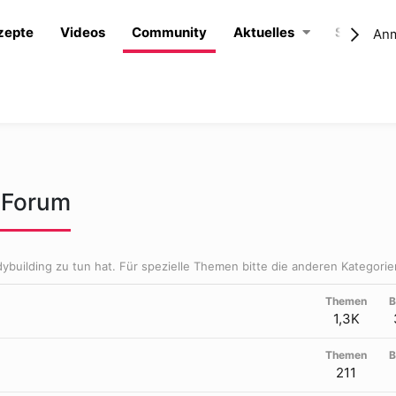
zepte
Videos
Community
Aktuelles
Shop
An
 Forum
dybuilding zu tun hat. Für spezielle Themen bitte die anderen Kategori
Themen
B
1,3K
Themen
B
211