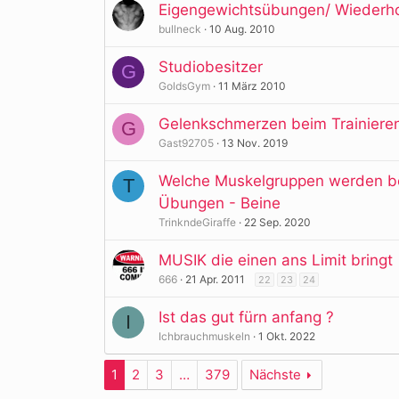
Eigengewichtsübungen/ Wiederh
bullneck
10 Aug. 2010
Studiobesitzer
G
GoldsGym
11 März 2010
Gelenkschmerzen beim Trainieren
G
Gast92705
13 Nov. 2019
Welche Muskelgruppen werden bei
T
Übungen - Beine
TrinkndeGiraffe
22 Sep. 2020
MUSIK die einen ans Limit bringt
666
21 Apr. 2011
22
23
24
Ist das gut fürn anfang ?
I
Ichbrauchmuskeln
1 Okt. 2022
1
2
3
…
379
Nächste