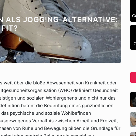
G
 ALS JOGGING-ALTERNATIVE:
FIT?
G
as weit über die bloße Abwesenheit von Krankheit oder
ltgesundheitsorganisation (WHO) definiert Gesundheit
geistigen und sozialen Wohlergehens und nicht nur das
efinition betont die Bedeutung eines ganzheitlichen
h das psychische und soziale Wohlbefinden
ausgewogenes Verhältnis zwischen Arbeit und Freizeit,
asen von Ruhe und Bewegung bilden die Grundlage für
 dabei eine zentrale Rolle, da sie sowohl zur