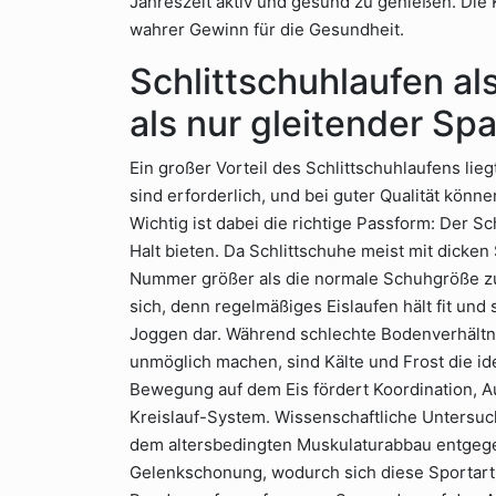
Jahreszeit aktiv und gesund zu genießen. Die 
wahrer Gewinn für die Gesundheit.
Schlittschuhlaufen al
als nur gleitender Sp
Ein großer Vorteil des Schlittschuhlaufens lie
sind erforderlich, und bei guter Qualität könn
Wichtig ist dabei die richtige Passform: Der S
Halt bieten. Da Schlittschuhe meist mit dicken
Nummer größer als die normale Schuhgröße zu w
sich, denn regelmäßiges Eislaufen hält fit und
Joggen dar. Während schlechte Bodenverhältni
unmöglich machen, sind Kälte und Frost die id
Bewegung auf dem Eis fördert Koordination, A
Kreislauf-System. Wissenschaftliche Untersuc
dem altersbedingten Muskulaturabbau entgegen
Gelenkschonung, wodurch sich diese Sportart