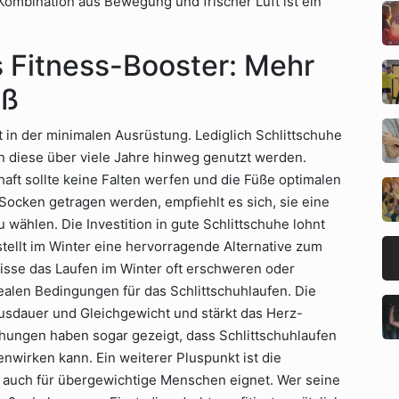
Kombination aus Bewegung und frischer Luft ist ein
s Fitness-Booster: Mehr
aß
gt in der minimalen Ausrüstung. Lediglich Schlittschuhe
en diese über viele Jahre hinweg genutzt werden.
chaft sollte keine Falten werfen und die Füße optimalen
 Socken getragen werden, empfiehlt es sich, sie eine
ählen. Die Investition in gute Schlittschuhe lohnt
 stellt im Winter eine hervorragende Alternative zum
sse das Laufen im Winter oft erschweren oder
ealen Bedingungen für das Schlittschuhlaufen. Die
usdauer und Gleichgewicht und stärkt das Herz-
hungen haben sogar gezeigt, dass Schlittschuhlaufen
wirken kann. Ein weiterer Pluspunkt ist die
 auch für übergewichtige Menschen eignet. Wer seine