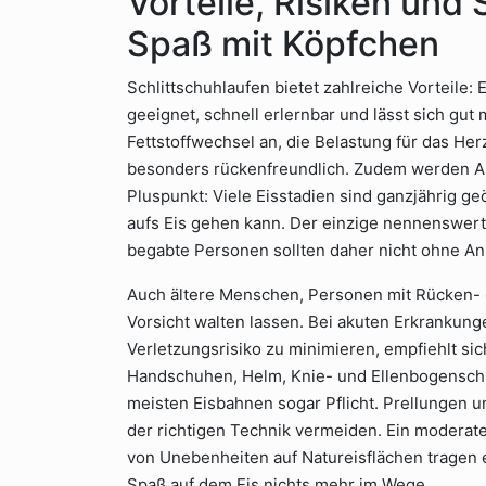
Vorteile, Risiken und
Spaß mit Köpfchen
Schlittschuhlaufen bietet zahlreiche Vorteile:
geeignet, schnell erlernbar und lässt sich gut 
Fettstoffwechsel an, die Belastung für das Herz
besonders rückenfreundlich. Zudem werden Aus
Pluspunkt: Viele Eisstadien sind ganzjährig g
aufs Eis gehen kann. Der einzige nennenswerte
begabte Personen sollten daher nicht ohne Anl
Auch ältere Menschen, Personen mit Rücken-
Vorsicht walten lassen. Bei akuten Erkrankung
Verletzungsrisiko zu minimieren, empfiehlt si
Handschuhen, Helm, Knie- und Ellenbogenschü
meisten Eisbahnen sogar Pflicht. Prellungen u
der richtigen Technik vermeiden. Ein modera
von Unebenheiten auf Natureisflächen tragen e
Spaß auf dem Eis nichts mehr im Wege.