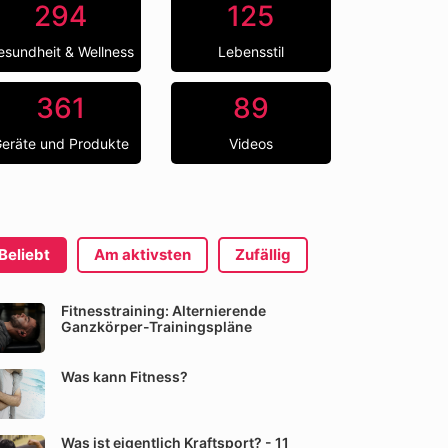
294
125
esundheit & Wellness
Lebensstil
361
89
eräte und Produkte
Videos
Beliebt
Am aktivsten
Zufällig
Fitnesstraining: Alternierende
Ganzkörper-Trainingspläne
Was kann Fitness?
Was ist eigentlich Kraftsport? - 11