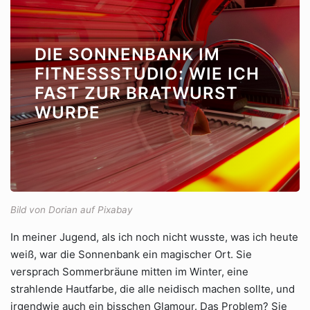
DIE SONNENBANK IM
FITNESSSTUDIO: WIE ICH
FAST ZUR BRATWURST
WURDE
Bild von Dorian auf Pixabay
In meiner Jugend, als ich noch nicht wusste, was ich heute
weiß, war die Sonnenbank ein magischer Ort. Sie
versprach Sommerbräune mitten im Winter, eine
strahlende Hautfarbe, die alle neidisch machen sollte, und
irgendwie auch ein bisschen Glamour. Das Problem? Sie