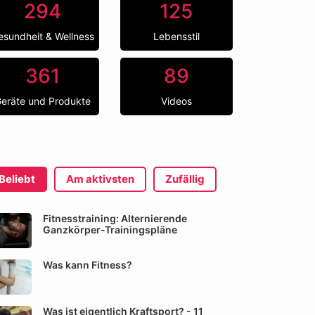
294
125
esundheit & Wellness
Lebensstil
361
89
eräte und Produkte
Videos
Beliebt
Am aktivsten
Zufällig
Fitnesstraining: Alternierende
Ganzkörper-Trainingspläne
Was kann Fitness?
Was ist eigentlich Kraftsport? - 11