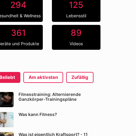
294
125
esundheit & Wellness
Lebensstil
361
89
eräte und Produkte
Videos
Beliebt
Am aktivsten
Zufällig
Fitnesstraining: Alternierende
Ganzkörper-Trainingspläne
Was kann Fitness?
Was ist eigentlich Kraftsport? - 11