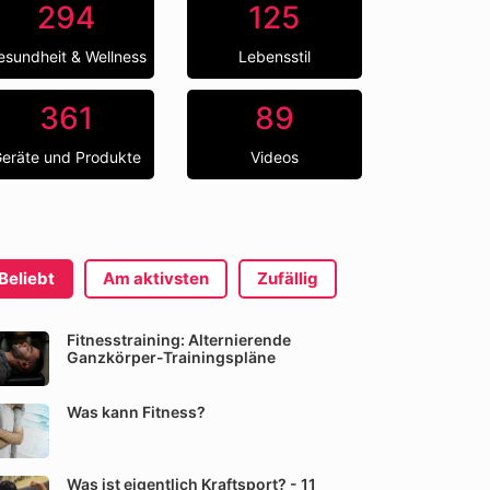
294
125
esundheit & Wellness
Lebensstil
361
89
eräte und Produkte
Videos
Beliebt
Am aktivsten
Zufällig
Fitnesstraining: Alternierende
Ganzkörper-Trainingspläne
Was kann Fitness?
Was ist eigentlich Kraftsport? - 11