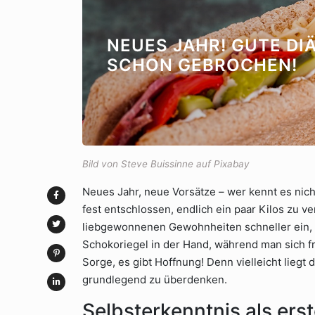
NEUES JAHR! GUTE DI
SCHON GEBROCHEN!
Bild von Steve Buissinne auf Pixabay
Neues Jahr, neue Vorsätze – wer kennt es nich
fest entschlossen, endlich ein paar Kilos zu ve
liebgewonnenen Gewohnheiten schneller ein, al
Schokoriegel in der Hand, während man sich fr
Sorge, es gibt Hoffnung! Denn vielleicht liegt
grundlegend zu überdenken.
Selbsterkenntnis als erst