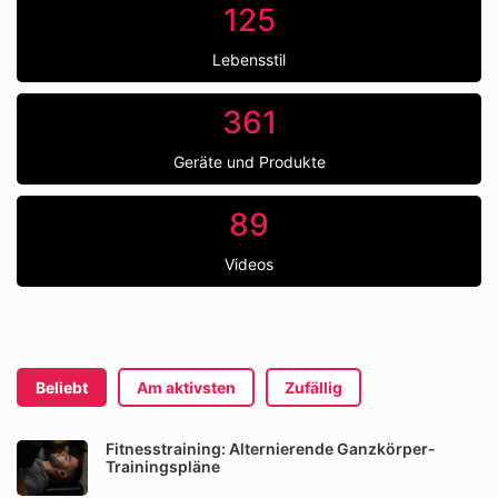
125
Lebensstil
361
Geräte und Produkte
89
Videos
Beliebt
Am aktivsten
Zufällig
Fitnesstraining: Alternierende Ganzkörper-
Trainingspläne