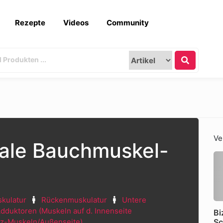
Rezepte
Videos
Community
Ve
nale Bauchmuskel-
skulatur
Rückenmuskulatur
Untere
dduktoren (Muskeln auf d. Innenseite
Bi
iz-Muskeln/Außenseite)
Sc