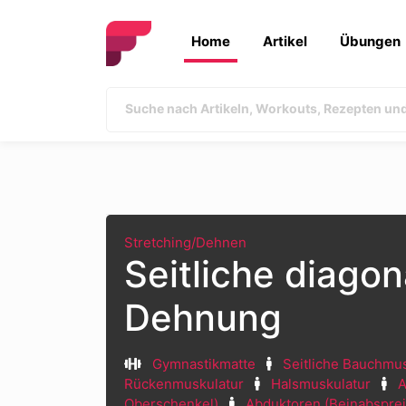
Home
Artikel
Übungen
Stretching/Dehnen
Seitliche diago
Dehnung
Gymnastikmatte
Seitliche Bauchmu
Rückenmuskulatur
Halsmuskulatur
A
Oberschenkel)
Abduktoren (Beinabspre