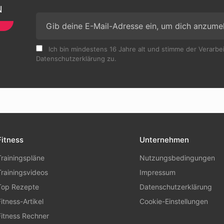
N
Ich bin mindestens 16 Jahre alt und stimme der Verarb
Datenschutzerklärung zu.
Fitness
Unternehmen
Trainingspläne
Nutzungsbedingungen
Trainingsvideos
Impressum
Top Rezepte
Datenschutzerklärung
Fitness-Artikel
Cookie-Einstellungen
Fitness Rechner