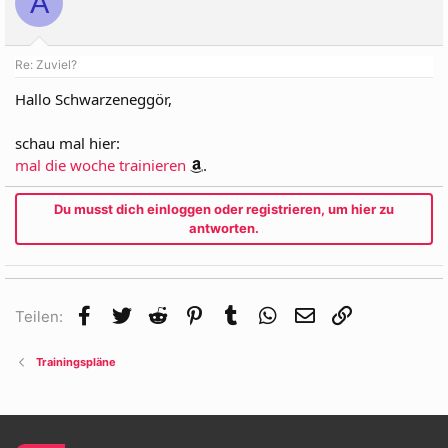
A
Re: Zuviel?
Hallo Schwarzeneggör,
schau mal hier:
mal die woche trainieren
.
Du musst dich einloggen oder registrieren, um hier zu
antworten.
Facebook
Twitter
Reddit
Pinterest
Tumblr
WhatsApp
E-Mail
Link
Teilen:
Trainingspläne