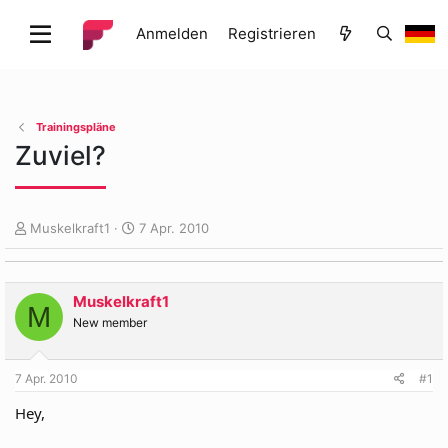
Anmelden
Registrieren
Trainingspläne
Zuviel?
E
E
Muskelkraft1
7 Apr. 2010
r
r
s
s
t
t
Muskelkraft1
e
e
M
l
l
New member
l
l
e
t
7 Apr. 2010
#1
r
a
m
Hey,