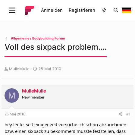
Anmelden
Registrieren
Allgemeines Bodybuilding Forum
Voll des sixpack problem....
E
E
MulleMulle
25 Mai 2010
r
r
s
s
t
t
MulleMulle
e
e
M
l
l
New member
l
l
e
t
25 Mai 2010
#1
r
a
m
hey leute, seit einiger zeit versuche ich schon abzunehmen
bzw. einen sixpack zu bekommen! musste feststellen, dass