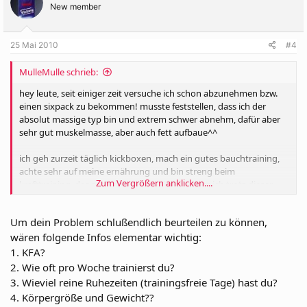
New member
25 Mai 2010
#4
MulleMulle schrieb:
hey leute, seit einiger zeit versuche ich schon abzunehmen bzw.
einen sixpack zu bekommen! musste feststellen, dass ich der
absolut massige typ bin und extrem schwer abnehm, dafür aber
sehr gut muskelmasse, aber auch fett aufbaue^^
ich geh zurzeit täglich kickboxen, mach ein gutes bauchtraining,
achte sehr auf meine ernährung und bin streng beim
Zum Vergrößern anklicken....
krafttraining. das problem ist nun einfach, dass ich trotz dieser
ganzen umstellungen nichts abnehm^^ ich bleibe auf 80 kg (
selbstverständlich kann ich trotz gewichtsveränderung deutliche
Um dein Problem schlußendlich beurteilen zu können,
fortschritte sehen ) ^^ und bauchmuskeln sind nur im oberen teil
leicht zu sehen......
wären folgende Infos elementar wichtig:
1. KFA?
ich würde mich sehr über tipps freuen
2. Wie oft pro Woche trainierst du?
3. Wieviel reine Ruhezeiten (trainingsfreie Tage) hast du?
danke.....
4. Körpergröße und Gewicht??