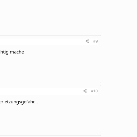
#9
ichtig mache
#10
erletzungsgefahr...