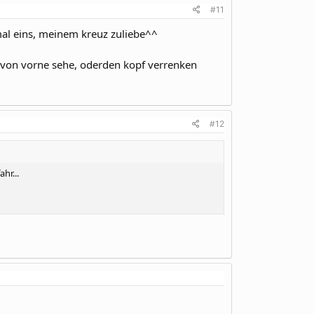
#11
 mal eins, meinem kreuz zuliebe^^
er von vorne sehe, oderden kopf verrenken
#12
hr...