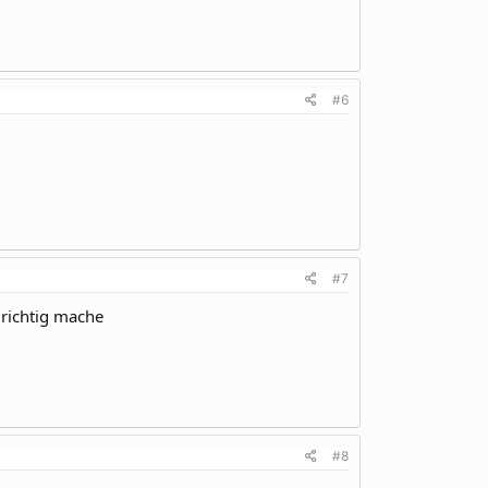
#6
#7
 richtig mache
#8