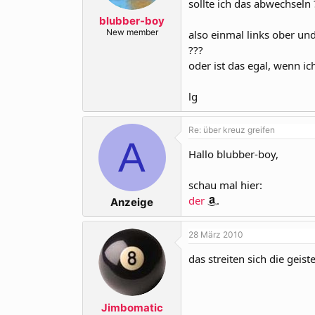
sollte ich das abwechseln 
r
a
m
blubber-boy
New member
also einmal links ober und
???
oder ist das egal, wenn i
lg
Re: über kreuz greifen
A
Hallo blubber-boy,
schau mal hier:
der
.
Anzeige
28 März 2010
das streiten sich die geis
Jimbomatic