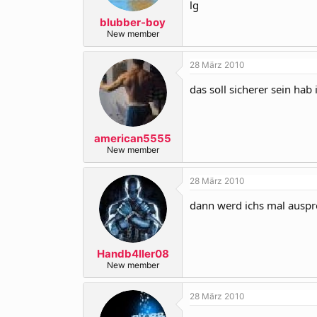
lg
blubber-boy
New member
28 März 2010
das soll sicherer sein hab
american5555
New member
28 März 2010
dann werd ichs mal auspro
Handb4ller08
New member
28 März 2010