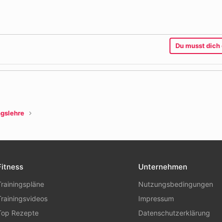
Du musst dich 
l
Link
ngslehre
Fitness
Unternehmen
Trainingspläne
Nutzungsbedingungen
Trainingsvideos
Impressum
Top Rezepte
Datenschutzerklärung