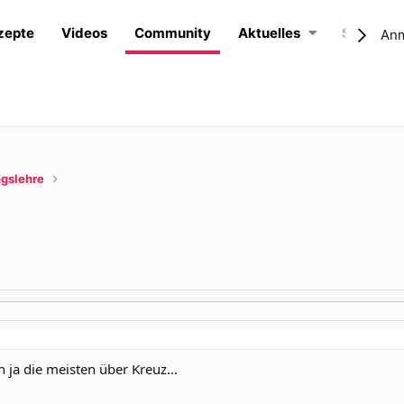
zepte
Videos
Community
Aktuelles
Shop
An
ngslehre
 ja die meisten über Kreuz...