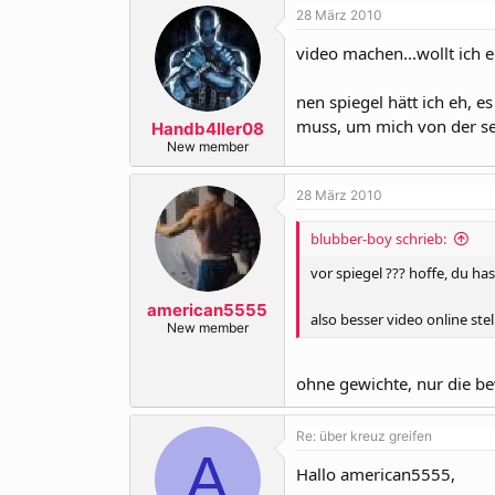
28 März 2010
video machen...wollt ich 
nen spiegel hätt ich eh, 
muss, um mich von der se
Handb4ller08
New member
28 März 2010
blubber-boy schrieb:
vor spiegel ??? hoffe, du has
american5555
also besser video online ste
New member
ohne gewichte, nur die be
Re: über kreuz greifen
A
Hallo american5555,