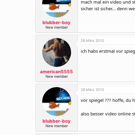
mach mal ein video und st
sicher ist sicher... denn
blubber-boy
New member
28 März 2010
ich habs erstmal vor spieg
american5555
New member
28 März 2010
vor spiegel ??? hoffe, du 
also besser video online s
blubber-boy
New member