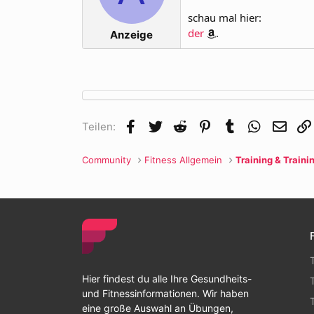
schau mal hier:
der
.
Anzeige
Facebook
Twitter
Reddit
Pinterest
Tumblr
WhatsApp
E-Mai
Teilen:
Community
Fitness Allgemein
Training & Traini
Hier findest du alle Ihre Gesundheits-
und Fitnessinformationen. Wir haben
eine große Auswahl an Übungen,