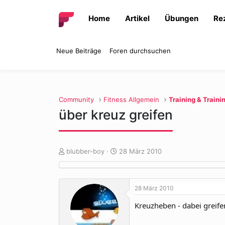
Home
Artikel
Übungen
Re
Neue Beiträge
Foren durchsuchen
Community
Fitness Allgemein
Training & Traini
über kreuz greifen
E
E
blubber-boy
28 März 2010
r
r
s
s
t
t
28 März 2010
e
e
l
l
Kreuzheben - dabei greifen
l
l
e
t