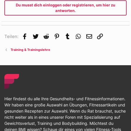
Du musst dich einloggen oder registrieren, um hier zu
antworten.
Facebook
Twitter
Reddit
Pinterest
Tumblr
WhatsApp
E-Mail
Link
Teilen:
Training & Trainingslehre
Hier findest du alle Ihre Gesundheits- und Fitnessinformationen.
Wir haben eine große Auswahl an Übungen, Fitnessartikeln und
gesunden Rezepten zur Auswahl. Wenn du Rat brauchst, suche
nicht weiter als in eines unserer Foren mit Spezialisierung auf
Gewichtsverlust, Training und Bodybuilding. Möchtest du
deinen BMI wissen? Schaue dir eines von vielen Fitness-Tools