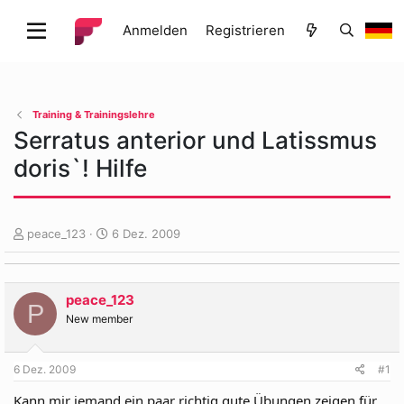
Anmelden
Registrieren
Training & Trainingslehre
Serratus anterior und Latissmus
doris`! Hilfe
E
E
peace_123
6 Dez. 2009
r
r
s
s
t
t
peace_123
e
e
P
l
l
New member
l
l
e
t
6 Dez. 2009
#1
r
a
m
Kann mir jemand ein paar richtig gute Übungen zeigen für