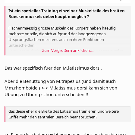
Ist ein spezielles Training einzelner Muskelteile des breiten
Rueckenmuskels ueberhaupt moeglich ?
Flächenmaessig grosse Muskeln des Körpers haben haeufig
mehrere Anteile, die sich aufgrund der langgezogenen
Ursprungsflachen meistens auch in ihren Funktionen
unterscheiden.
Zum Vergrößern anklicken....
Es muessen deshalb verschiedene Uebungen eingesetzt werden,
um alle Muskelanteile optimal zu trainieren.
Dies ist z.B. beim großen Brustmuskel, beim Deltamuskel und
Das war spezifisch fuer den M.latissimus dorsi.
beim Trapezius der Fall.
...
Eine Überpruefung mittels EMG-Messungen, ob beim breiten
Aber die Benutzung von M.trapezius (und damit auch
Rückenmuskel funktionell in einen oberen, einen Mittleren und
Mm.rhomboidei) <-> M.latissimus dorsi kann sich von
einen unteren Anteil zu unterscheiden ist, erbrachte folgendes
Übung zu Übung schon unterscheiden !!
Ergebnis:
Die EMG-Ranglisten der drei Muskelanteile des M.latissimus dorsi
unterscheiden sich nur unwesentlich.
das diese eher die Breite des Latissmus trainieren und weitere
Keine der gemessenen Übungen erfasst
Griffe mehr den zentralen Bereich beanspruchen?
schwerpunktmaessig den oberen , mittleren oder unteren
Anteil des breiten Rueckenmuskels.
Im Training wird folglich immer der gesamte Muskel
i.d.R. würde ich dem nicht verneinen, aber auch nicht ganz