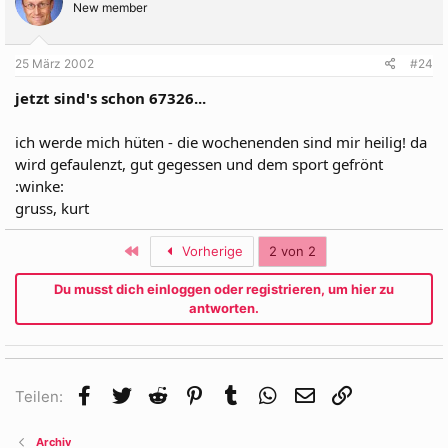
New member
25 März 2002
#24
jetzt sind's schon 67326...
ich werde mich hüten - die wochenenden sind mir heilig! da
wird gefaulenzt, gut gegessen und dem sport gefrönt
:winke:
gruss, kurt
Erste
Vorherige
2 von 2
Du musst dich einloggen oder registrieren, um hier zu
antworten.
Facebook
Twitter
Reddit
Pinterest
Tumblr
WhatsApp
E-Mail
Link
Teilen:
Archiv