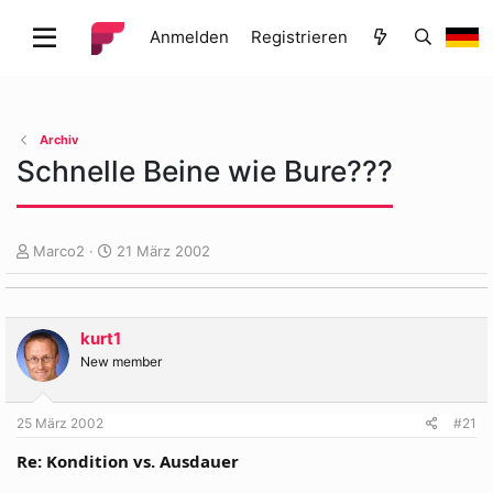
Anmelden
Registrieren
Archiv
Schnelle Beine wie Bure???
E
E
Marco2
21 März 2002
r
r
s
s
t
t
e
e
kurt1
l
l
New member
l
l
e
t
r
a
25 März 2002
#21
m
Re: Kondition vs. Ausdauer