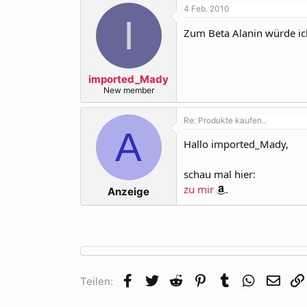
4 Feb. 2010
I
Zum Beta Alanin würde i
imported_Mady
New member
Re: Produkte kaufen..
A
Hallo imported_Mady,
schau mal hier:
zu mir
.
Anzeige
Facebook
Twitter
Reddit
Pinterest
Tumblr
WhatsApp
E-Mai
Teilen: