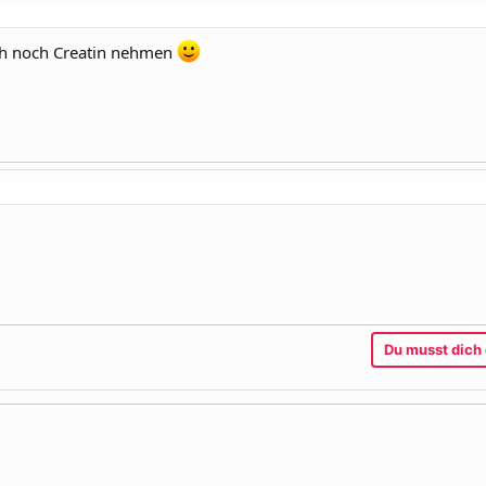
ch noch Creatin nehmen
Du musst dich 
l
Link