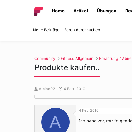
Home
Artikel
Übungen
Re
Neue Beiträge
Foren durchsuchen
Community
Fitness Allgemein
Ernährung / Abn
Produkte kaufen..
E
E
Amino92
4 Feb. 2010
r
r
s
s
t
t
4 Feb. 2010
e
e
A
l
l
Ich habe vor, mir folgend
l
l
e
t