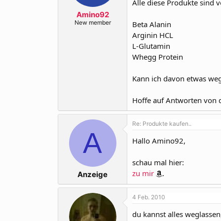
Alle diese Produkte sind 
r
a
m
Amino92
New member
Beta Alanin
Arginin HCL
L-Glutamin
Whegg Protein
Kann ich davon etwas wegl
Hoffe auf Antworten von d
Re: Produkte kaufen..
A
Hallo Amino92,
schau mal hier:
zu mir
.
Anzeige
4 Feb. 2010
du kannst alles weglassen