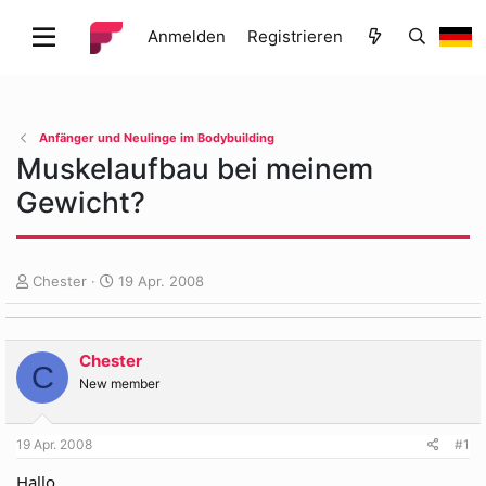
Anmelden
Registrieren
Anfänger und Neulinge im Bodybuilding
Muskelaufbau bei meinem
Gewicht?
E
E
Chester
19 Apr. 2008
r
r
s
s
t
t
Chester
e
e
C
l
l
New member
l
l
e
t
19 Apr. 2008
#1
r
a
m
Hallo,