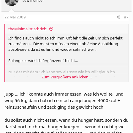
New member
22 Mai 2009
#7
theMinimalist schrieb:
Ich find's auch nicht so schlimm. Oft fehlt die Zeit um sich perfekt
zu ernähren... Die meisten müssen einen Job / eine Ausbildung
absolvieren, da ist es hin und wieder sehr schwer...
Solange es wirklich "ergänzend" bleibt...
Nur das mit dem "ich kann soviel Essen wie ich will" glaub ich
Zum Vergrößern anklicken....
einfach nicht mehr... Geh zum Arzt und lass deine Blutwerte &
Schilddrüse checken, oder überleg dir mal ob du wirklich so viel
isst wie du glaubst...
jupp ... ich "konnte auch immer essen, was ich wollte" und
Die meisten glauben nur sie essen so viel...
wog 56 kg, dann hab ich einfach angefangen 4000kcal +
reinzuschaufeln und zack ging das gewicht hoch
du sollst auch nicht essen, wenn du hunger hast, sondern du
darfst noch nichtmal hunger kriegen ... wenn du richtig viel