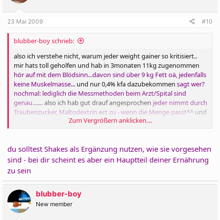
23 Mai 2009
#10
blubber-boy schrieb:
also ich verstehe nicht, warum jeder weight gainer so kritisiert..
mir hats toll geholfen und hab in 3monaten 11kg zugenommen
hör auf mit dem Blödsinn...davon sind über 9 kg Fett oä, jedenfalls
keine Muskelmasse
... und nur 0,4% kfa dazubekommen
sagt wer?
nochmal: lediglich die Messmethoden beim Arzt/Spital sind
genau..
..... also ich hab gut drauf angesprochen
jeder nimmt durch
Traubenzucker, Maltodextrin ect zu - wenn die Menge passt
^^ und
Zum Vergrößern anklicken....
ist bestimmt billiger wie selbst mischen...
aber @ threadsteller...
du solltest Shakes als Ergänzung nutzen, wie sie vorgesehen
ich meinte auch immer "ich ess so viel und was ich will" -> ist aber
sind - bei dir scheint es aber ein Hauptteil deiner Ernährung
falsch... iss soviel du sollst von dem du sollst ;-)
zu sein
wenn du iwelche sachen isst, die nur stopfen, wird nix
blubber-boy
weitergehn...
dann gehst dus falsch an
New member
lies dich im forum ein - hilft viel...