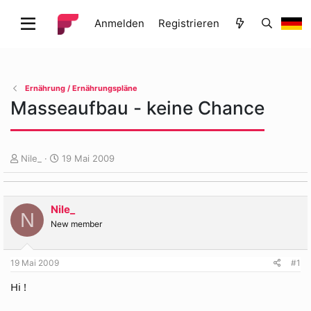
Anmelden
Registrieren
Ernährung / Ernährungspläne
Masseaufbau - keine Chance
E
E
Nile_
19 Mai 2009
r
r
s
s
t
t
Nile_
e
e
N
l
l
New member
l
l
e
t
19 Mai 2009
#1
r
a
m
Hi !