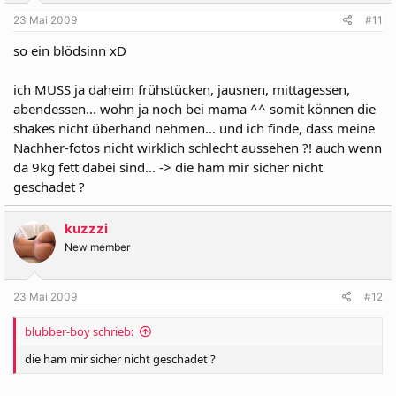
23 Mai 2009
#11
Ich hab zum bsp vorm Trainiern in der woche 14Tafeln schoko
gegessen & war jeden 2. tag mäky... (hatte geld durchs pokern)
so ein blödsinn xD
-> bei mir brachte es nix... ich lass nun das ganze zeugs (seit
trainingsbeginn null schoko gegessen bis auf mal ein paar kekse...-
ich MUSS ja daheim frühstücken, jausnen, mittagessen,
> einfach kein bock mehr drauf ^^) und ess lieber müsli,
abendessen... wohn ja noch bei mama ^^ somit können die
schwarzbrot
iss doch gleich Semmeln...
oder bananen... und meine
shakes nicht überhand nehmen... und ich finde, dass meine
eiweiß-kohlenhydrate-shakes
Nachher-fotos nicht wirklich schlecht aussehen ?! auch wenn
LG
da 9kg fett dabei sind... -> die ham mir sicher nicht
geschadet ?
kuzzzi
New member
23 Mai 2009
#12
blubber-boy schrieb:
die ham mir sicher nicht geschadet ?