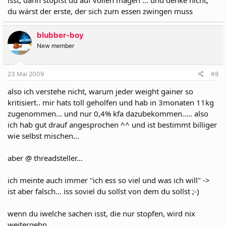
isst, dann stopfst du auf vollen magen ... und denke nicht,
du wärst der erste, der sich zum essen zwingen muss
blubber-boy
New member
23 Mai 2009
#8
also ich verstehe nicht, warum jeder weight gainer so
kritisiert.. mir hats toll geholfen und hab in 3monaten 11kg
zugenommen... und nur 0,4% kfa dazubekommen..... also
ich hab gut drauf angesprochen ^^ und ist bestimmt billiger
wie selbst mischen...
aber @ threadsteller...
ich meinte auch immer "ich ess so viel und was ich will" ->
ist aber falsch... iss soviel du sollst von dem du sollst ;-)
wenn du iwelche sachen isst, die nur stopfen, wird nix
weitergehn...