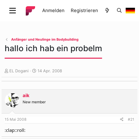
Anmelden
Registrieren
Anfänger und Neulinge im Bodybuilding
hallo ich hab ein probelm
E
E
EL Dogani
14 Apr. 2008
r
r
s
s
t
t
e
e
aik
l
l
New member
l
l
e
t
r
a
15 Mai 2008
#21
m
:clap::roll: