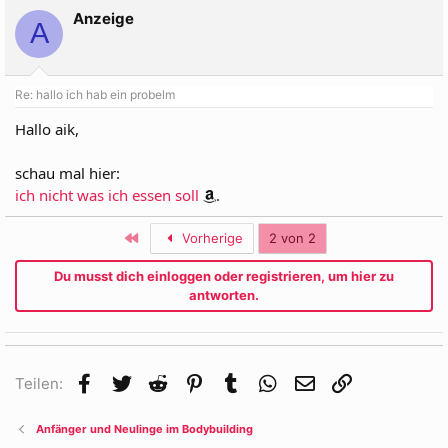
Anzeige
A
Re: hallo ich hab ein probelm
Hallo aik,
schau mal hier:
ich nicht was ich essen soll
.
Erste
Vorherige
2 von 2
Du musst dich einloggen oder registrieren, um hier zu
antworten.
Facebook
Twitter
Reddit
Pinterest
Tumblr
WhatsApp
E-Mail
Link
Teilen:
Anfänger und Neulinge im Bodybuilding