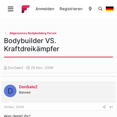
Anmelden
Registrieren
Allgemeines Bodybuilding Forum
Bodybuilder VS.
Kraftdreikämpfer
E
E
DonSaleZ
29 Nov. 2009
r
r
s
s
t
t
DonSaleZ
e
e
D
l
l
Banned
l
l
e
t
29 Nov. 2009
#1
r
a
m
Was denkt ihr?