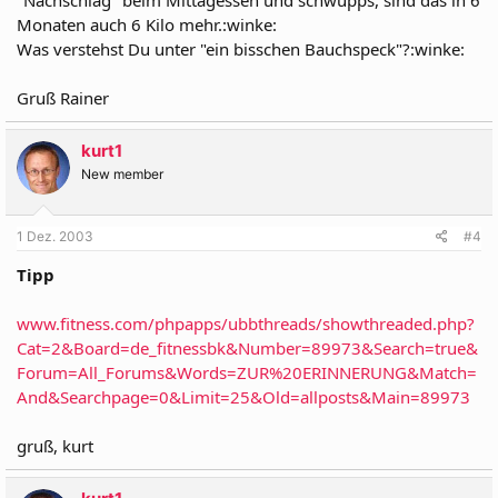
"Nachschlag" beim Mittagessen und schwupps, sind das in 6
Monaten auch 6 Kilo mehr.:winke:
Was verstehst Du unter "ein bisschen Bauchspeck"?:winke:
Gruß Rainer
kurt1
New member
1 Dez. 2003
#4
Tipp
www.fitness.com/phpapps/ubbthreads/showthreaded.php?
Cat=2&Board=de_fitnessbk&Number=89973&Search=true&
Forum=All_Forums&Words=ZUR%20ERINNERUNG&Match=
And&Searchpage=0&Limit=25&Old=allposts&Main=89973
gruß, kurt