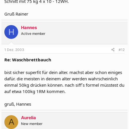
Schnitt mit 75 kg 4 x 10 - 12WH.
Gruß Rainer
Hannes
H
Active member
1 Dez. 2003
#12
Re: Waschbrettbauch
bist sicher superfit für dein alter. machst aber schon einiges
dafür. die meisten in deinem alter werden wahrscheinlich
einmal 50kg drücken können. nach siff´s formel müsstest du
auf etwa 100kg 1RM kommen.
gruß, Hannes
Aurelia
A
New member