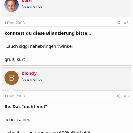
kurt1
New member
1 Dez. 2003
#5
könntest du diese Bilanzierung bitte...
...auch siggi nahebringen?:winke:
gruß, kurt
blondy
B
New member
1 Dez. 2003
#6
Re: Das "nicht viel"
lieber rainer,
siehe-4 tassen cappuccino 600kal*pff pff*