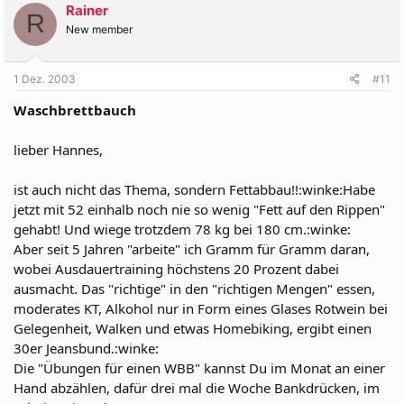
Rainer
R
New member
1 Dez. 2003
#11
Waschbrettbauch
lieber Hannes,
ist auch nicht das Thema, sondern Fettabbau!!:winke:Habe
jetzt mit 52 einhalb noch nie so wenig "Fett auf den Rippen"
gehabt! Und wiege trotzdem 78 kg bei 180 cm.:winke:
Aber seit 5 Jahren "arbeite" ich Gramm für Gramm daran,
wobei Ausdauertraining höchstens 20 Prozent dabei
ausmacht. Das "richtige" in den "richtigen Mengen" essen,
moderates KT, Alkohol nur in Form eines Glases Rotwein bei
Gelegenheit, Walken und etwas Homebiking, ergibt einen
30er Jeansbund.:winke:
Die "Übungen für einen WBB" kannst Du im Monat an einer
Hand abzählen, dafür drei mal die Woche Bankdrücken, im