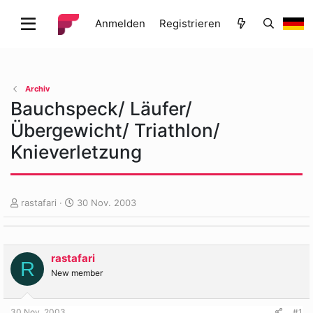
Anmelden
Registrieren
Archiv
Bauchspeck/ Läufer/
Übergewicht/ Triathlon/
Knieverletzung
E
E
rastafari
30 Nov. 2003
r
r
s
s
t
t
e
e
rastafari
R
l
l
New member
l
l
e
t
r
a
30 Nov. 2003
#1