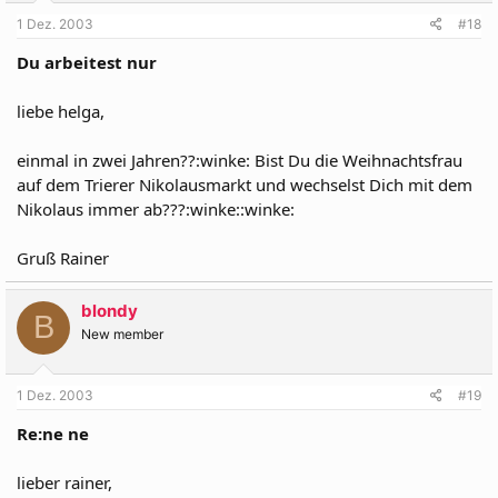
1 Dez. 2003
#18
Du arbeitest nur
liebe helga,
einmal in zwei Jahren??:winke: Bist Du die Weihnachtsfrau
auf dem Trierer Nikolausmarkt und wechselst Dich mit dem
Nikolaus immer ab???:winke::winke:
Gruß Rainer
blondy
B
New member
1 Dez. 2003
#19
Re:ne ne
lieber rainer,