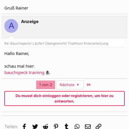
Gruß Rainer
Anzeige
A
Re: Bauchspeck/ Läufer/ Übergewicht/ Triathlon/ Knieverletzung
Hallo Rainer,
schau mal hier:
bauchspeck training
.
Letzte
1 von 2
Nächste
Du musst dich einloggen oder registrieren, um hier zu
antworten.
Facebook
Twitter
Reddit
Pinterest
Tumblr
WhatsApp
E-Mail
Link
Teilen: