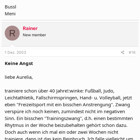
Bussl
Meni
Rainer
R
New member
1 Dez. 2003
#16
Keine Angst
liebe Aurelia,
trainiere schon über 40 Jahre!:winke: Fußball, Judo,
Leichtathletik, Fallschirmspringen, Hand- u. Volleyball, jetzt
eben "Freizeitsport mit ein bisschen Anstrengung". Zwang
verspüre ich noch keinen, zumindest nicht im negativen
Sinn. Ein bisschen "Trainingszwang", d.h. einen bestimmten
Rhytmus in der Woche beizubehalten gehört schon dazu.
Doch auch wenn ich mal ein oder zwei Wochen nicht
trainiere, dann ist das kein Beinbruch. Ich falle vielleicht um