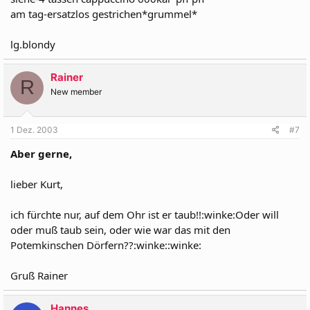
am tag-ersatzlos gestrichen*grummel*
lg.blondy
Rainer
R
New member
1 Dez. 2003
#7
Aber gerne,
lieber Kurt,
ich fürchte nur, auf dem Ohr ist er taub!!:winke:Oder will
oder muß taub sein, oder wie war das mit den
Potemkinschen Dörfern??:winke::winke:
Gruß Rainer
Hannes