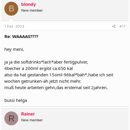
blondy
B
New member
1 Dez. 2003
#17
Re: WAAAAS????
hey meni,
ja ja die softdrinks*lach*aber fertigpulver,
4becher a 200ml ergibt ca.650 kal
also da hat gestanden 15oml-96kal*bäh*,habe ich seit
wochen getrunken-äh jetzt nicht mehr.
muß heute arbeiten gehn,das erstemal seit 2jahren.
bussi helga
Rainer
R
New member