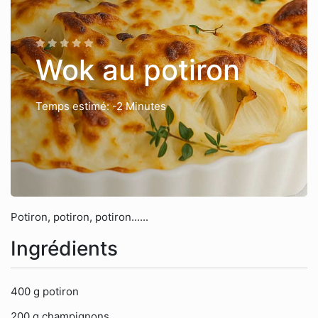
Wok au potiron
Temps estimé: -2 Minutes
Potiron, potiron, potiron......
Ingrédients
400 g potiron
200 g champignons