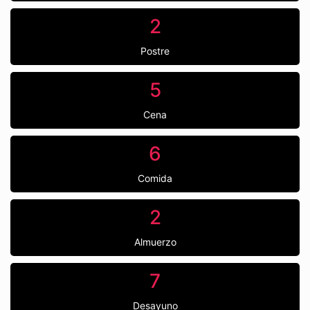
2
Postre
5
Cena
6
Comida
2
Almuerzo
7
Desayuno